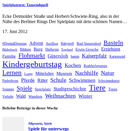
Spielplatztest: Tausendquell
Ecke Detmolder Straße und Herbert-Schwiete-Ring, also in der
Nähe des Berliner Rings Der Spielplatz mit dem schönen Namen…
17. Juni 2012
Basteln
Advent
Ausflug
Bad Sassendorf
#DigitialDienstag
Babytreff
Erziehung
Burg
Dalheim
Erwin Grosche
Bildung
Bilderbuch
England
Flohmarkt
Kaiserpfalz
Gütersloh
Familie
hamm
Kartenspiel
Kindergeburtstag
Kochen
Krabbelgruppe
Lernen
Nachhilfe
Natur
Mittelalter
Museum
Lustig
Schule
Pferde
Schwimmen
Ritter
Paderborn
Schwimmkurse
Tiere
Spiele
Stadtgeschichte
Spielplatz
Tipps
Sommer
Weihnachten
Winter
Wald
Wandern
Verkehr
Beliebte Beiträge in dieser Woche
Allgemein
,
Spiele
Spiele für unterwegs