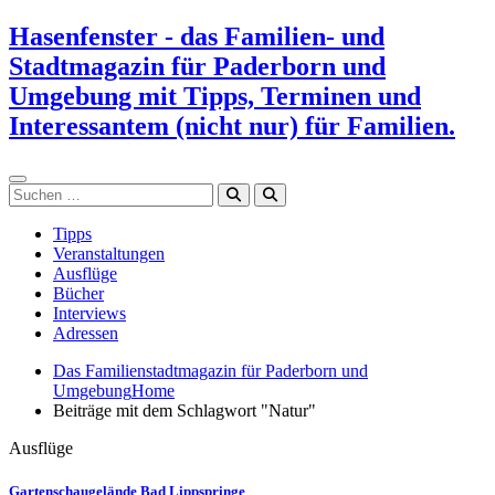
Zum
Hasenfenster - das Familien- und
Inhalt
Stadtmagazin für Paderborn und
springen
Umgebung mit Tipps, Terminen und
Interessantem (nicht nur) für Familien.
Suchen
Tipps
Veranstaltungen
Ausflüge
Bücher
Interviews
Adressen
Das Familienstadtmagazin für Paderborn und
Umgebung
Home
Beiträge mit dem Schlagwort "Natur"
Ausflüge
Gartenschaugelände Bad Lippspringe