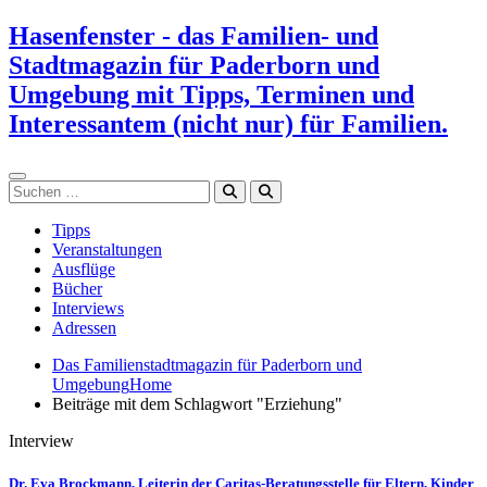
Zum
Hasenfenster - das Familien- und
Inhalt
Stadtmagazin für Paderborn und
springen
Umgebung mit Tipps, Terminen und
Interessantem (nicht nur) für Familien.
Suchen
Tipps
Veranstaltungen
Ausflüge
Bücher
Interviews
Adressen
Das Familienstadtmagazin für Paderborn und
Umgebung
Home
Beiträge mit dem Schlagwort "Erziehung"
Interview
Dr. Eva Brockmann, Leiterin der Caritas-Beratungsstelle für Eltern, Kinder