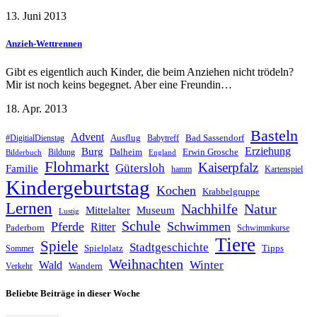
13. Juni 2013
Anzieh-Wettrennen
Gibt es eigentlich auch Kinder, die beim Anziehen nicht trödeln?
Mir ist noch keins begegnet. Aber eine Freundin…
18. Apr. 2013
Basteln
Advent
Ausflug
Bad Sassendorf
#DigitialDienstag
Babytreff
Erziehung
Burg
Dalheim
Erwin Grosche
Bildung
Bilderbuch
England
Flohmarkt
Kaiserpfalz
Gütersloh
Familie
hamm
Kartenspiel
Kindergeburtstag
Kochen
Krabbelgruppe
Lernen
Nachhilfe
Natur
Mittelalter
Museum
Lustig
Schule
Pferde
Schwimmen
Ritter
Paderborn
Schwimmkurse
Tiere
Spiele
Stadtgeschichte
Spielplatz
Tipps
Sommer
Weihnachten
Winter
Wald
Wandern
Verkehr
Beliebte Beiträge in dieser Woche