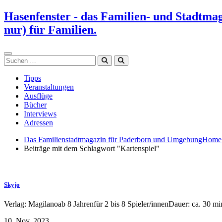
Zum
Hasenfenster - das Familien- und Stadtma
Inhalt
nur) für Familien.
springen
Suchen
Tipps
Veranstaltungen
Ausflüge
Bücher
Interviews
Adressen
Das Familienstadtmagazin für Paderborn und Umgebung
Home
Beiträge mit dem Schlagwort "Kartenspiel"
Skyjo
Verlag: Magilanoab 8 Jahrenfür 2 bis 8 Spieler/innenDauer: ca. 30 mi
10. Nov. 2023