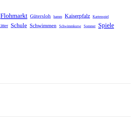
Flohmarkt
Kaiserpfalz
Gütersloh
hamm
Kartenspiel
Schule
Spiele
Schwimmen
itter
Schwimmkurse
Sommer