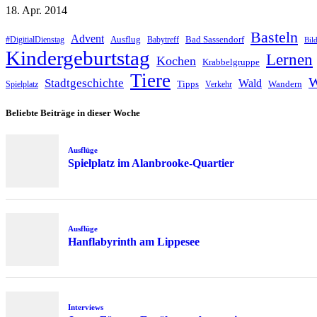
18. Apr. 2014
Basteln
Advent
Ausflug
Bad Sassendorf
#DigitialDienstag
Babytreff
Bil
Kindergeburtstag
Lernen
Kochen
Krabbelgruppe
Tiere
W
Stadtgeschichte
Wald
Tipps
Wandern
Spielplatz
Verkehr
Beliebte Beiträge in dieser Woche
Ausflüge
Spielplatz im Alanbrooke-Quartier
Ausflüge
Hanflabyrinth am Lippesee
Interviews