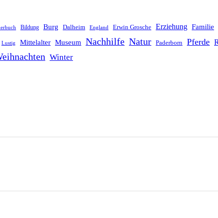
Erziehung
Burg
Familie
Dalheim
Erwin Grosche
Bildung
derbuch
England
Nachhilfe
Natur
Pferde
R
Mittelalter
Museum
Paderborn
Lustig
eihnachten
Winter