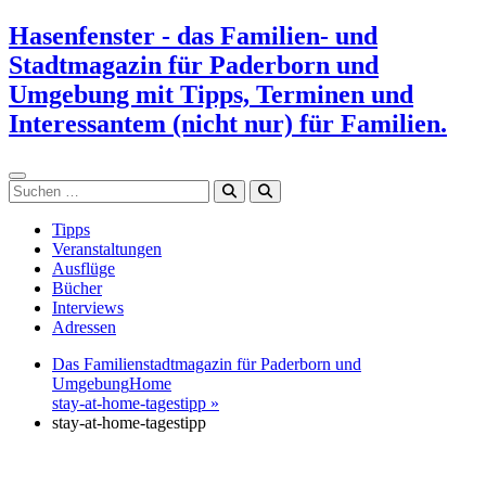
Zum
Hasenfenster - das Familien- und
Inhalt
Stadtmagazin für Paderborn und
springen
Umgebung mit Tipps, Terminen und
Interessantem (nicht nur) für Familien.
Suchen
Tipps
Veranstaltungen
Ausflüge
Bücher
Interviews
Adressen
Das Familienstadtmagazin für Paderborn und
Umgebung
Home
stay-at-home-tagestipp »
stay-at-home-tagestipp