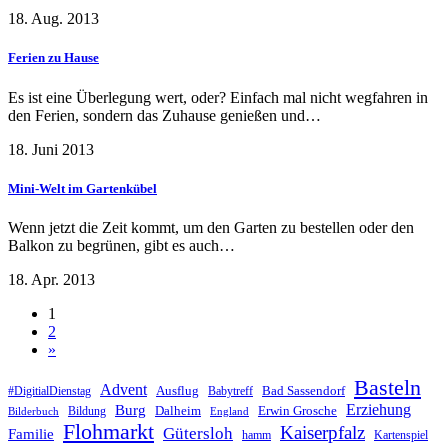
18. Aug. 2013
Ferien zu Hause
Es ist eine Überlegung wert, oder? Einfach mal nicht wegfahren in
den Ferien, sondern das Zuhause genießen und…
18. Juni 2013
Mini-Welt im Gartenkübel
Wenn jetzt die Zeit kommt, um den Garten zu bestellen oder den
Balkon zu begrünen, gibt es auch…
18. Apr. 2013
1
2
»
Basteln
Advent
Ausflug
Bad Sassendorf
#DigitialDienstag
Babytreff
Erziehung
Burg
Dalheim
Erwin Grosche
Bildung
Bilderbuch
England
Flohmarkt
Kaiserpfalz
Gütersloh
Familie
hamm
Kartenspiel