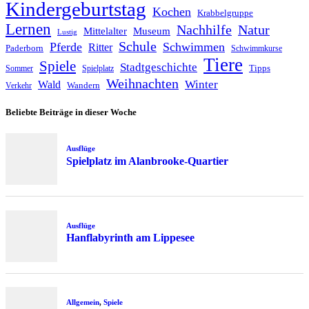
Kindergeburtstag
Kochen
Krabbelgruppe
Lernen
Nachhilfe
Natur
Mittelalter
Museum
Lustig
Schule
Pferde
Schwimmen
Ritter
Paderborn
Schwimmkurse
Tiere
Spiele
Stadtgeschichte
Tipps
Sommer
Spielplatz
Weihnachten
Winter
Wald
Wandern
Verkehr
Beliebte Beiträge in dieser Woche
Ausflüge
Spielplatz im Alanbrooke-Quartier
Ausflüge
Hanflabyrinth am Lippesee
Allgemein
,
Spiele