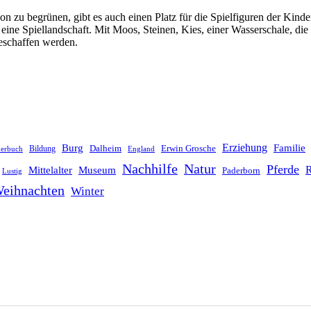
on zu begrünen, gibt es auch einen Platz für die Spielfiguren der Kin
eine Spiellandschaft. Mit Moos, Steinen, Kies, einer Wasserschale, d
eschaffen werden.
Erziehung
Burg
Familie
Dalheim
Erwin Grosche
Bildung
derbuch
England
Nachhilfe
Natur
Pferde
R
Mittelalter
Museum
Paderborn
Lustig
eihnachten
Winter