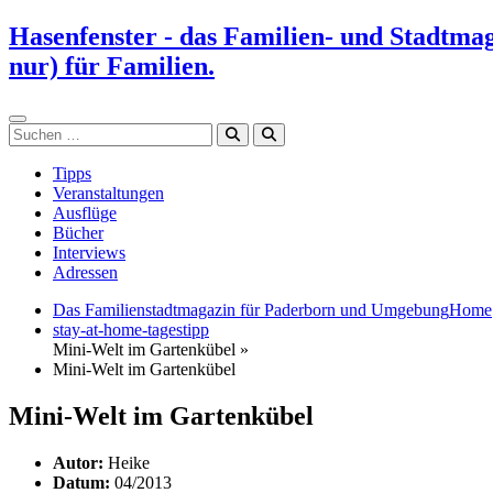
Zum
Hasenfenster - das Familien- und Stadtma
Inhalt
nur) für Familien.
springen
Suchen
Tipps
Veranstaltungen
Ausflüge
Bücher
Interviews
Adressen
Das Familienstadtmagazin für Paderborn und Umgebung
Home
stay-at-home-tagestipp
Mini-Welt im Gartenkübel »
Mini-Welt im Gartenkübel
Mini-Welt im Gartenkübel
Autor:
Heike
Datum:
04/2013