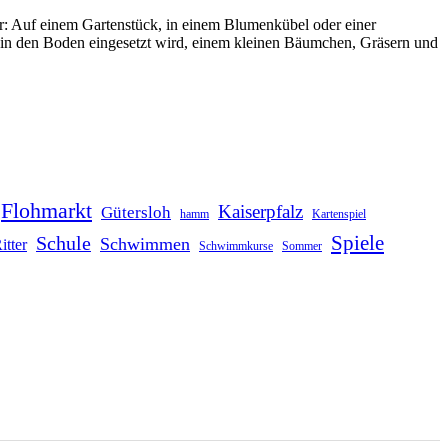
der: Auf einem Gartenstück, in einem Blumenkübel oder einer
ie in den Boden eingesetzt wird, einem kleinen Bäumchen, Gräsern und
Flohmarkt
Kaiserpfalz
Gütersloh
hamm
Kartenspiel
Schule
Spiele
Schwimmen
itter
Schwimmkurse
Sommer