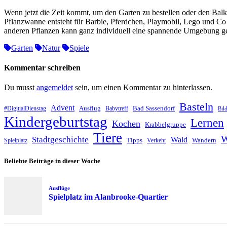
Wenn jetzt die Zeit kommt, um den Garten zu bestellen oder den Balk
Pflanzwanne entsteht für Barbie, Pferdchen, Playmobil, Lego und Co 
anderen Pflanzen kann ganz individuell eine spannende Umgebung g
Garten
Natur
Spiele
Kommentar schreiben
Du musst
angemeldet
sein, um einen Kommentar zu hinterlassen.
Basteln
Advent
Ausflug
Bad Sassendorf
#DigitialDienstag
Babytreff
Bil
Kindergeburtstag
Lernen
Kochen
Krabbelgruppe
Tiere
W
Stadtgeschichte
Wald
Tipps
Wandern
Spielplatz
Verkehr
Beliebte Beiträge in dieser Woche
Ausflüge
Spielplatz im Alanbrooke-Quartier