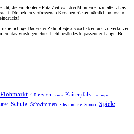
leicht, die empfohlene Putz-Zeit von drei Minuten einzuhalten. Das
macht. Die beiden verfressenen Kerlchen rücken nämlich an, wenn
eindruckt!
Um die richtige Dauer der Zahnpflege abzuschätzen und zu verkürzen,
indern das Vorsingen eines Lieblingsliedes in passender Länge. Bei
Flohmarkt
Kaiserpfalz
Gütersloh
hamm
Kartenspiel
Schule
Spiele
Schwimmen
itter
Schwimmkurse
Sommer