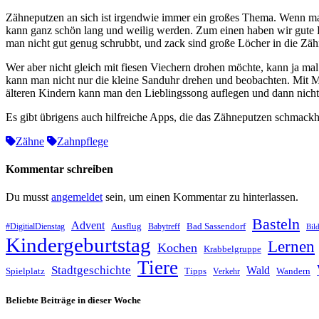
Zähneputzen an sich ist irgendwie immer ein großes Thema. Wenn man s
kann ganz schön lang und weilig werden. Zum einen haben wir gute 
man nicht gut genug schrubbt, und zack sind große Löcher in die Zäh
Wer aber nicht gleich mit fiesen Viechern drohen möchte, kann ja ma
kann man nicht nur die kleine Sanduhr drehen und beobachten. Mit Mus
älteren Kindern kann man den Lieblingssong auflegen und dann nicht
Es gibt übrigens auch hilfreiche Apps, die das Zähneputzen schmack
Zähne
Zahnpflege
Kommentar schreiben
Du musst
angemeldet
sein, um einen Kommentar zu hinterlassen.
Basteln
Advent
Ausflug
Bad Sassendorf
#DigitialDienstag
Babytreff
Bil
Kindergeburtstag
Lernen
Kochen
Krabbelgruppe
Tiere
Stadtgeschichte
Wald
Spielplatz
Tipps
Wandern
Verkehr
Beliebte Beiträge in dieser Woche