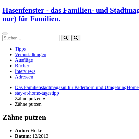
Zum
Hasenfenster - das Familien- und Stadtma
Inhalt
nur) für Familien.
springen
Suchen
Tipps
Veranstaltungen
Ausflüge
Bücher
Interviews
Adressen
Das Familienstadtmagazin für Paderborn und Umgebung
Home
stay-at-home-tagestipp
Zähne putzen »
Zähne putzen
Zähne putzen
Autor:
Heike
Datum:
12/2013