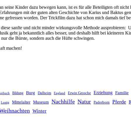
eine Kinder dazu bewegen kann, ist es für alle Beteiligten oft nicht 
Erfahrungen mit der guten alten Geschichte von Karius und Baktus ge
ne gefressen worden. Der Trickfilm dazu hat schon mich damals tief be
l diese sanfte und nicht minder wirkungsvolle Methode ausprobieren: 
ik geht ja bekanntlich alles besser, und deshalb hilft bei kleineren K
 nur die Bürste, sondern auch die Hüfte schwingen.
haft machen!
Erziehung
Burg
Familie
Dalheim
Erwin Grosche
Bildung
derbuch
England
Nachhilfe
Natur
Pferde
R
Mittelalter
Museum
Paderborn
Lustig
Weihnachten
Winter