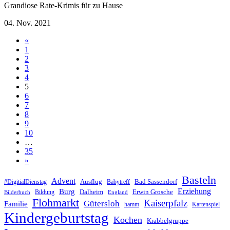
Grandiose Rate-Krimis für zu Hause
04. Nov. 2021
«
1
2
3
4
5
6
7
8
9
10
…
35
»
Basteln
Advent
Ausflug
Bad Sassendorf
#DigitialDienstag
Babytreff
Erziehung
Burg
Dalheim
Erwin Grosche
Bildung
Bilderbuch
England
Flohmarkt
Kaiserpfalz
Gütersloh
Familie
hamm
Kartenspiel
Kindergeburtstag
Kochen
Krabbelgruppe