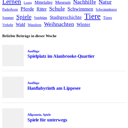
Lernen
Nachhilfe
Natur
Mittelalter
Museum
Lustig
Schule
Pferde
Schwimmen
Ritter
Paderborn
Schwimmkurse
Tiere
Spiele
Stadtgeschichte
Tipps
Sommer
Spielplatz
Weihnachten
Winter
Wald
Wandern
Verkehr
Beliebte Beiträge in dieser Woche
Ausflüge
Spielplatz im Alanbrooke-Quartier
Ausflüge
Hanflabyrinth am Lippesee
Allgemein
,
Spiele
Spiele für unterwegs