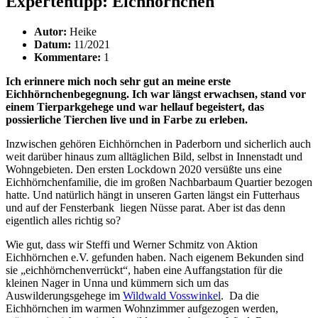
Expertentipp: Eichhörnchen
Autor:
Heike
Datum:
11/2021
Kommentare:
1
Ich erinnere mich noch sehr gut an meine erste
Eichhörnchenbegegnung. Ich war längst erwachsen, stand vor
einem Tierparkgehege und war hellauf begeistert, das
possierliche Tierchen live und in Farbe zu erleben.
Inzwischen gehören Eichhörnchen in Paderborn und sicherlich auch
weit darüber hinaus zum alltäglichen Bild, selbst in Innenstadt und
Wohngebieten. Den ersten Lockdown 2020 versüßte uns eine
Eichhörnchenfamilie, die im großen Nachbarbaum Quartier bezogen
hatte. Und natürlich hängt in unseren Garten längst ein Futterhaus
und auf der Fensterbank liegen Nüsse parat. Aber ist das denn
eigentlich alles richtig so?
Wie gut, dass wir Steffi und Werner Schmitz von Aktion
Eichhörnchen e.V. gefunden haben. Nach eigenem Bekunden sind
sie „eichhörnchenverrückt“, haben eine Auffangstation für die
kleinen Nager in Unna und kümmern sich um das
Auswilderungsgehege im
Wildwald Vosswinkel
. Da die
Eichhörnchen im warmen Wohnzimmer aufgezogen werden,