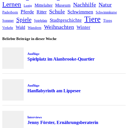
Lernen
Nachhilfe
Natur
Mittelalter
Museum
Lustig
Schule
Pferde
Schwimmen
Ritter
Paderborn
Schwimmkurse
Tiere
Spiele
Stadtgeschichte
Tipps
Sommer
Spielplatz
Weihnachten
Winter
Wald
Wandern
Verkehr
Beliebte Beiträge in dieser Woche
Ausflüge
Spielplatz im Alanbrooke-Quartier
Ausflüge
Hanflabyrinth am Lippesee
Interviews
Jenny Förster, Ernährungsberaterin