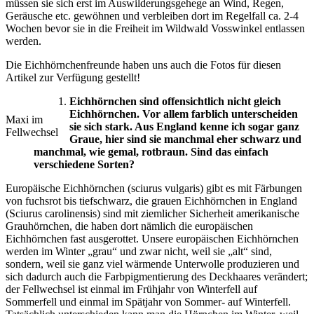
müssen sie sich erst im Auswilderungsgehege an Wind, Regen,
Geräusche etc. gewöhnen und verbleiben dort im Regelfall ca. 2-4
Wochen bevor sie in die Freiheit im Wildwald Vosswinkel entlassen
werden.
Die Eichhörnchenfreunde haben uns auch die Fotos für diesen
Artikel zur Verfügung gestellt!
Eichhörnchen sind offensichtlich nicht gleich
Eichhörnchen. Vor allem farblich unterscheiden
Maxi im
sie sich stark. Aus England kenne ich sogar ganz
Fellwechsel
Graue, hier sind sie manchmal eher schwarz und
manchmal, wie gemal, rotbraun. Sind das einfach
verschiedene Sorten?
Europäische Eichhörnchen (sciurus vulgaris) gibt es mit Färbungen
von fuchsrot bis tiefschwarz, die grauen Eichhörnchen in England
(Sciurus carolinensis) sind mit ziemlicher Sicherheit amerikanische
Grauhörnchen, die haben dort nämlich die europäischen
Eichhörnchen fast ausgerottet. Unsere europäischen Eichhörnchen
werden im Winter „grau“ und zwar nicht, weil sie „alt“ sind,
sondern, weil sie ganz viel wärmende Unterwolle produzieren und
sich dadurch auch die Farbpigmentierung des Deckhaares verändert;
der Fellwechsel ist einmal im Frühjahr von Winterfell auf
Sommerfell und einmal im Spätjahr von Sommer- auf Winterfell.