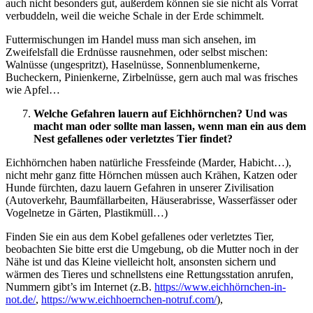
auch nicht besonders gut, außerdem können sie sie nicht als Vorrat
verbuddeln, weil die weiche Schale in der Erde schimmelt.
Futtermischungen im Handel muss man sich ansehen, im
Zweifelsfall die Erdnüsse rausnehmen, oder selbst mischen:
Walnüsse (ungespritzt), Haselnüsse, Sonnenblumenkerne,
Bucheckern, Pinienkerne, Zirbelnüsse, gern auch mal was frisches
wie Apfel…
Welche Gefahren lauern auf Eichhörnchen? Und was
macht man oder sollte man lassen, wenn man ein aus dem
Nest gefallenes oder verletztes Tier findet?
Eichhörnchen haben natürliche Fressfeinde (Marder, Habicht…),
nicht mehr ganz fitte Hörnchen müssen auch Krähen, Katzen oder
Hunde fürchten, dazu lauern Gefahren in unserer Zivilisation
(Autoverkehr, Baumfällarbeiten, Häuserabrisse, Wasserfässer oder
Vogelnetze in Gärten, Plastikmüll…)
Finden Sie ein aus dem Kobel gefallenes oder verletztes Tier,
beobachten Sie bitte erst die Umgebung, ob die Mutter noch in der
Nähe ist und das Kleine vielleicht holt, ansonsten sichern und
wärmen des Tieres und schnellstens eine Rettungsstation anrufen,
Nummern gibt’s im Internet (z.B.
https://www.eichhörnchen-in-
not.de/
,
https://www.eichhoernchen-notruf.com/
),