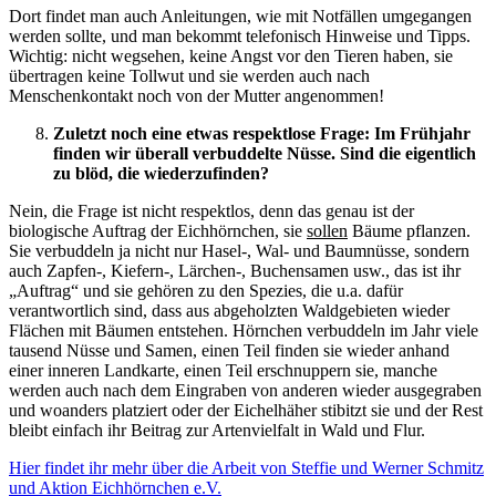
Dort findet man auch Anleitungen, wie mit Notfällen umgegangen
werden sollte, und man bekommt telefonisch Hinweise und Tipps.
Wichtig: nicht wegsehen, keine Angst vor den Tieren haben, sie
übertragen keine Tollwut und sie werden auch nach
Menschenkontakt noch von der Mutter angenommen!
Zuletzt noch eine etwas respektlose Frage: Im Frühjahr
finden wir überall verbuddelte Nüsse. Sind die eigentlich
zu blöd, die wiederzufinden?
Nein, die Frage ist nicht respektlos, denn das genau ist der
biologische Auftrag der Eichhörnchen, sie
sollen
Bäume pflanzen.
Sie verbuddeln ja nicht nur Hasel-, Wal- und Baumnüsse, sondern
auch Zapfen-, Kiefern-, Lärchen-, Buchensamen usw., das ist ihr
„Auftrag“ und sie gehören zu den Spezies, die u.a. dafür
verantwortlich sind, dass aus abgeholzten Waldgebieten wieder
Flächen mit Bäumen entstehen. Hörnchen verbuddeln im Jahr viele
tausend Nüsse und Samen, einen Teil finden sie wieder anhand
einer inneren Landkarte, einen Teil erschnuppern sie, manche
werden auch nach dem Eingraben von anderen wieder ausgegraben
und woanders platziert oder der Eichelhäher stibitzt sie und der Rest
bleibt einfach ihr Beitrag zur Artenvielfalt in Wald und Flur.
Hier findet ihr mehr über die Arbeit von Steffie und Werner Schmitz
und Aktion Eichhörnchen e.V.