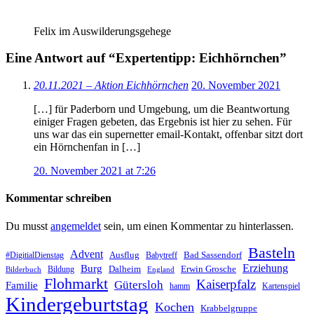
Felix im Auswilderungsgehege
Eine Antwort auf “Expertentipp: Eichhörnchen”
20.11.2021 – Aktion Eichhörnchen
20. November 2021
[…] für Paderborn und Umgebung, um die Beantwortung
einiger Fragen gebeten, das Ergebnis ist hier zu sehen. Für
uns war das ein supernetter email-Kontakt, offenbar sitzt dort
ein Hörnchenfan in […]
20. November 2021 at 7:26
Kommentar schreiben
Du musst
angemeldet
sein, um einen Kommentar zu hinterlassen.
Basteln
Advent
Ausflug
Bad Sassendorf
#DigitialDienstag
Babytreff
Erziehung
Burg
Dalheim
Erwin Grosche
Bildung
Bilderbuch
England
Flohmarkt
Kaiserpfalz
Gütersloh
Familie
hamm
Kartenspiel
Kindergeburtstag
Kochen
Krabbelgruppe