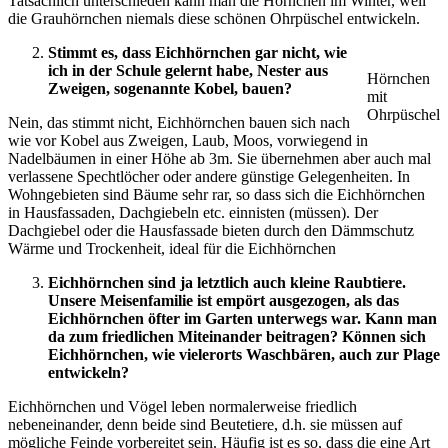
Tatsächlich unterschieden kann man die Hörnchen im Winter, weil
die Grauhörnchen niemals diese schönen Ohrpüschel entwickeln.
Stimmt es, dass Eichhörnchen gar nicht, wie
ich in der Schule gelernt habe, Nester aus
Hörnchen
Zweigen, sogenannte Kobel, bauen?
mit
Ohrpüschel
Nein, das stimmt nicht, Eichhörnchen bauen sich nach
wie vor Kobel aus Zweigen, Laub, Moos, vorwiegend in
Nadelbäumen in einer Höhe ab 3m. Sie übernehmen aber auch mal
verlassene Spechtlöcher oder andere günstige Gelegenheiten. In
Wohngebieten sind Bäume sehr rar, so dass sich die Eichhörnchen
in Hausfassaden, Dachgiebeln etc. einnisten (müssen). Der
Dachgiebel oder die Hausfassade bieten durch den Dämmschutz
Wärme und Trockenheit, ideal für die Eichhörnchen
Eichhörnchen sind ja letztlich auch kleine Raubtiere.
Unsere Meisenfamilie ist empört ausgezogen, als das
Eichhörnchen öfter im Garten unterwegs war. Kann man
da zum friedlichen Miteinander beitragen? Können sich
Eichhörnchen, wie vielerorts Waschbären, auch zur Plage
entwickeln?
Eichhörnchen und Vögel leben normalerweise friedlich
nebeneinander, denn beide sind Beutetiere, d.h. sie müssen auf
mögliche Feinde vorbereitet sein. Häufig ist es so, dass die eine Art