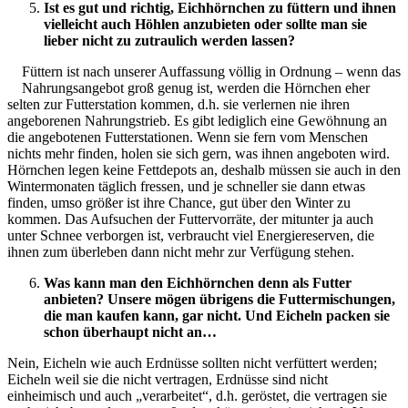
Ist es gut und richtig, Eichhörnchen zu füttern und ihnen
vielleicht auch Höhlen anzubieten oder sollte man sie
lieber nicht zu zutraulich werden lassen?
Füttern ist nach unserer Auffassung völlig in Ordnung – wenn das
Nahrungsangebot groß genug ist, werden die Hörnchen eher
selten zur Futterstation kommen, d.h. sie verlernen nie ihren
angeborenen Nahrungstrieb. Es gibt lediglich eine Gewöhnung an
die angebotenen Futterstationen. Wenn sie fern vom Menschen
nichts mehr finden, holen sie sich gern, was ihnen angeboten wird.
Hörnchen legen keine Fettdepots an, deshalb müssen sie auch in den
Wintermonaten täglich fressen, und je schneller sie dann etwas
finden, umso größer ist ihre Chance, gut über den Winter zu
kommen. Das Aufsuchen der Futtervorräte, der mitunter ja auch
unter Schnee verborgen ist, verbraucht viel Energiereserven, die
ihnen zum überleben dann nicht mehr zur Verfügung stehen.
Was kann man den Eichhörnchen denn als Futter
anbieten? Unsere mögen übrigens die Futtermischungen,
die man kaufen kann, gar nicht. Und Eicheln packen sie
schon überhaupt nicht an…
Nein, Eicheln wie auch Erdnüsse sollten nicht verfüttert werden;
Eicheln weil sie die nicht vertragen, Erdnüsse sind nicht
einheimisch und auch „verarbeitet“, d.h. geröstet, die vertragen sie