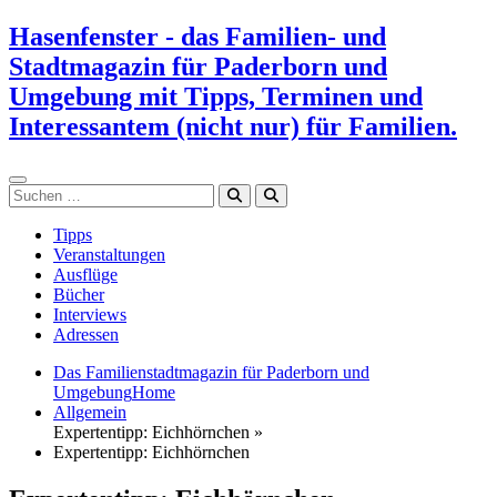
Zum
Hasenfenster - das Familien- und
Inhalt
Stadtmagazin für Paderborn und
springen
Umgebung mit Tipps, Terminen und
Interessantem (nicht nur) für Familien.
Suchen
Tipps
Veranstaltungen
Ausflüge
Bücher
Interviews
Adressen
Das Familienstadtmagazin für Paderborn und
Umgebung
Home
Allgemein
Expertentipp: Eichhörnchen »
Expertentipp: Eichhörnchen