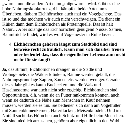
„warnt“ und die andere Art dann „mitgewarnt“ wird. Gibt es eine
hohe Nahrungskonkurrenz, d.h. kämpfen beide Arten ums
Überleben, räubern Eichhörnchen auch mal ein Vogelgehege. Das
ist so und das möchten wir auch nicht verschweigen. Da dient ein
Küken dann dem Eichhörnchen als Proteinquelle. Das ist halt
Natur… Aber solange das Eichhörnchen genügend Nüsse, Samen,
Baumfrüchte findet, wird es wohl Vogelnester in Ruhe lassen.
Eichhörnchen gehören längst zum Stadtbild und sind
teilweise recht zutraulich. Kann man sich darüber freuen
oder bedeutet das, dass ihr eigentlicher Lebensraum nicht
mehr für sie taugt?
Ja, das stimmt, Eichhörnchen drängen in die Städte und
Wohngebiete: die Wälder kränkeln, Bäume werden gefällt, die
Nahrungsgrundlage Zapfen, Samen etc. werden weniger. Gerade
dieses Jahr gibt es kaum Bucheckern und die Wal- und
Haselnussernte war auch nicht sehr ergiebig. Eichhörnchen sind
Opportunisten, d.h. wenn sie an Futter rankommen können, auch
wenn sie dadurch die Nähe zum Menschen in Kauf nehmen
müssen, werden sie es tun. Sie bedienen sich dann am Vogelfutter
mit Sonnenblumenkernen, Haferflocken, Meisenknödeln. Und im
Notfall sucht das Hörnchen auch Schutz und Hilfe beim Menschen.
Sie sind niedlich anzusehen, gehören aber eigentlich in den Wald.