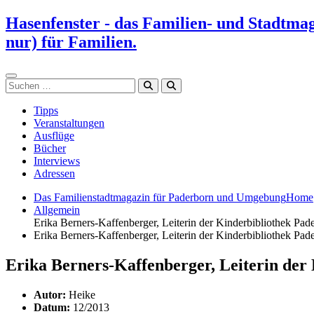
Zum
Hasenfenster - das Familien- und Stadtma
Inhalt
nur) für Familien.
springen
Suchen
Tipps
Veranstaltungen
Ausflüge
Bücher
Interviews
Adressen
Das Familienstadtmagazin für Paderborn und Umgebung
Home
Allgemein
Erika Berners-Kaffenberger, Leiterin der Kinderbibliothek Pad
Erika Berners-Kaffenberger, Leiterin der Kinderbibliothek Pad
Erika Berners-Kaffenberger, Leiterin der
Autor:
Heike
Datum:
12/2013