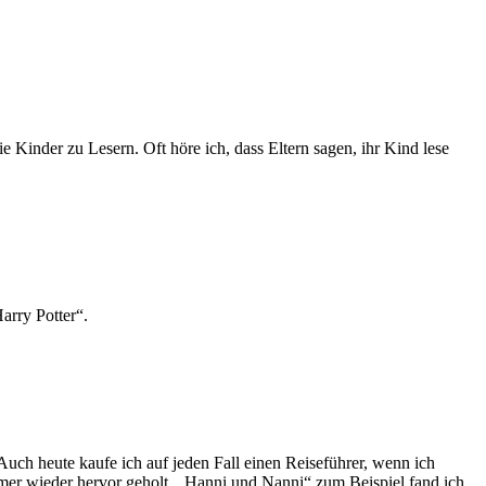
 Kinder zu Lesern. Oft höre ich, dass Eltern sagen, ihr Kind lese
arry Potter“.
ch heute kaufe ich auf jeden Fall einen Reiseführer, wenn ich
immer wieder hervor geholt. „Hanni und Nanni“ zum Beispiel fand ich