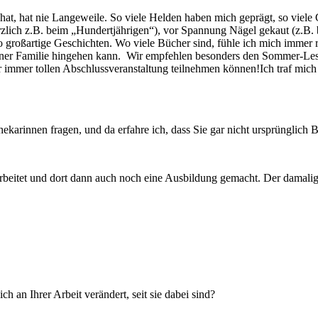
at, hat nie Langeweile. So viele Helden haben mich geprägt, so viele 
rzlich z.B. beim „Hundertjährigen“), vor Spannung Nägel gekaut (z.B. b
 so großartige Geschichten. Wo viele Bücher sind, fühle ich mich imme
 seiner Familie hingehen kann. Wir empfehlen besonders den Sommer-Les
er tollen Abschlussveranstaltung teilnehmen können!Ich traf mich mi
ekarinnen fragen, und da erfahre ich, dass Sie gar nicht ursprünglich B
itet und dort dann auch noch eine Ausbildung gemacht. Der damalige L
h an Ihrer Arbeit verändert, seit sie dabei sind?