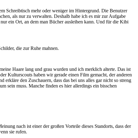
nem Schreibtisch mehr oder weniger im Hintergrund. Die Benutzer
hen, als nur zu verwalten. Deshalb habe ich es mir zur Aufgabe
nur ein Ort, an dem man Bücher ausleihen kann. Und für die Kibi
Schilder, die zur Ruhe mahnen.
 meine Haare lang und grau wurden und ich merklich alterte. Das ist
n der Kulturscouts haben wir gerade einen Film gemacht, der anderen
und erkläre den Zuschauern, dass das bei uns alles gar nicht so streng
raum sein muss. Manche finden es hier allerdings ein bisschen
inung nach ist einer der großen Vorteile dieses Standorts, dass der
enn sie rufen.