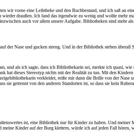
atten wir vorne eine Leihtheke und den Buchbestand, und ich saß an ei
 wieder draußen. Ich fand das irgendwie zu wenig und wollte mehr mac
nzwischen auch vor allem unsere Aufgabe. Bibliotheken sind mehr als 
e auf der Nase und gucken streng. Und in der Bibliothek stehen überall 
 und als ich sagte, dass ich Bibliothekarin sei, merkte ich quasi, wie
nk hat dieses Stereotyp nichts mit der Realität zu tun. Mit den Kinder
rzeigebibliothekarin verkleidet, reiße mir dann die Brille von der Nase 
 dass sie getrennt von den anderen Standorten ist, so dass sie kein Ruhe
tenswertes ist, eine Bibliothek nur für Kinder zu haben. Und meiner Me
eine Kinder auf der Burg klettern, würde ich auf jeden Fall hören, w