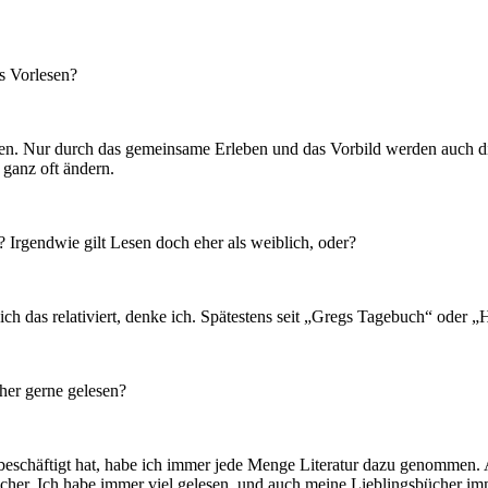
s Vorlesen?
men. Nur durch das gemeinsame Erleben und das Vorbild werden auch die
ganz oft ändern.
Irgendwie gilt Lesen doch eher als weiblich, oder?
h das relativiert, denke ich. Spätestens seit „Gregs Tagebuch“ oder „H
her gerne gelesen?
schäftigt hat, habe ich immer jede Menge Literatur dazu genommen. Au
itlicher. Ich habe immer viel gelesen, und auch meine Lieblingsbücher 