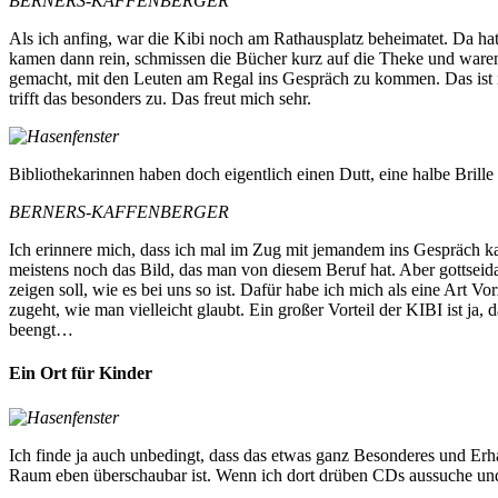
BERNERS-KAFFENBERGER
Als ich anfing, war die Kibi noch am Rathausplatz beheimatet. Da h
kamen dann rein, schmissen die Bücher kurz auf die Theke und waren
gemacht, mit den Leuten am Regal ins Gespräch zu kommen. Das ist i
trifft das besonders zu. Das freut mich sehr.
Bibliothekarinnen haben doch eigentlich einen Dutt, eine halbe Brill
BERNERS-KAFFENBERGER
Ich erinnere mich, dass ich mal im Zug mit jemandem ins Gespräch kam,
meistens noch das Bild, das man von diesem Beruf hat. Aber gottseida
zeigen soll, wie es bei uns so ist. Dafür habe ich mich als eine Art Vo
zugeht, wie man vielleicht glaubt. Ein großer Vorteil der KIBI ist ja,
beengt…
Ein Ort für Kinder
Ich finde ja auch unbedingt, dass das etwas ganz Besonderes und Erhal
Raum eben überschaubar ist. Wenn ich dort drüben CDs aussuche und m