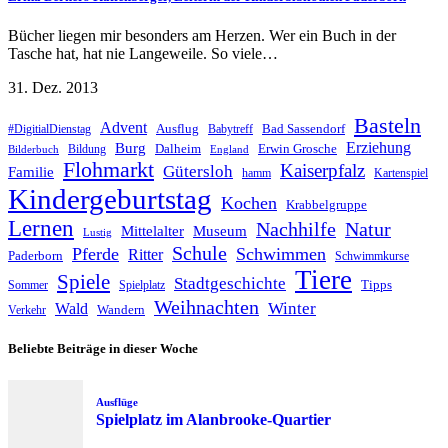
Bücher liegen mir besonders am Herzen. Wer ein Buch in der
Tasche hat, hat nie Langeweile. So viele…
31. Dez. 2013
Basteln
Advent
Ausflug
Bad Sassendorf
#DigitialDienstag
Babytreff
Erziehung
Burg
Dalheim
Erwin Grosche
Bildung
Bilderbuch
England
Flohmarkt
Kaiserpfalz
Gütersloh
Familie
hamm
Kartenspiel
Kindergeburtstag
Kochen
Krabbelgruppe
Lernen
Nachhilfe
Natur
Mittelalter
Museum
Lustig
Schule
Pferde
Schwimmen
Ritter
Paderborn
Schwimmkurse
Tiere
Spiele
Stadtgeschichte
Tipps
Sommer
Spielplatz
Weihnachten
Winter
Wald
Wandern
Verkehr
Beliebte Beiträge in dieser Woche
Ausflüge
Spielplatz im Alanbrooke-Quartier