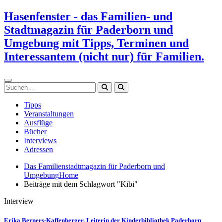
Zum
Hasenfenster - das Familien- und
Inhalt
Stadtmagazin für Paderborn und
springen
Umgebung mit Tipps, Terminen und
Interessantem (nicht nur) für Familien.
Suchen
Tipps
Veranstaltungen
Ausflüge
Bücher
Interviews
Adressen
Das Familienstadtmagazin für Paderborn und
Umgebung
Home
Beiträge mit dem Schlagwort "Kibi"
Interview
Erika Berners-Kaffenberger, Leiterin der Kinderbibliothek Paderborn