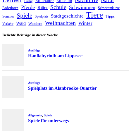
Mittelalter
Museum
Lustig
Schule
Pferde
Schwimmen
Ritter
Paderborn
Schwimmkurse
Tiere
Spiele
Stadtgeschichte
Tipps
Sommer
Spielplatz
Weihnachten
Winter
Wald
Wandern
Verkehr
Beliebte Beiträge in dieser Woche
Ausflüge
Hanflabyrinth am Lippesee
Ausflüge
Spielplatz im Alanbrooke-Quartier
Allgemein
,
Spiele
Spiele für unterwegs