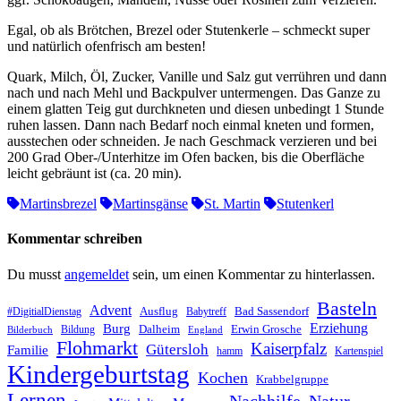
Egal, ob als Brötchen, Brezel oder Stutenkerle – schmeckt super
und natürlich ofenfrisch am besten!
Quark, Milch, Öl, Zucker, Vanille und Salz gut verrühren und dann
nach und nach Mehl und Backpulver untermengen. Das Ganze zu
einem glatten Teig gut durchkneten und diesen unbedingt 1 Stunde
ruhen lassen. Dann nach Bedarf noch einmal kneten und formen,
ausstechen oder schneiden. Je nach Geschmack verzieren und bei
200 Grad Ober-/Unterhitze im Ofen backen, bis die Oberfläche
leicht gebräunt ist (ca. 20 min).
Martinsbrezel
Martinsgänse
St. Martin
Stutenkerl
Kommentar schreiben
Du musst
angemeldet
sein, um einen Kommentar zu hinterlassen.
Basteln
Advent
Ausflug
Bad Sassendorf
#DigitialDienstag
Babytreff
Erziehung
Burg
Dalheim
Erwin Grosche
Bildung
Bilderbuch
England
Flohmarkt
Kaiserpfalz
Gütersloh
Familie
hamm
Kartenspiel
Kindergeburtstag
Kochen
Krabbelgruppe
Lernen
Nachhilfe
Natur