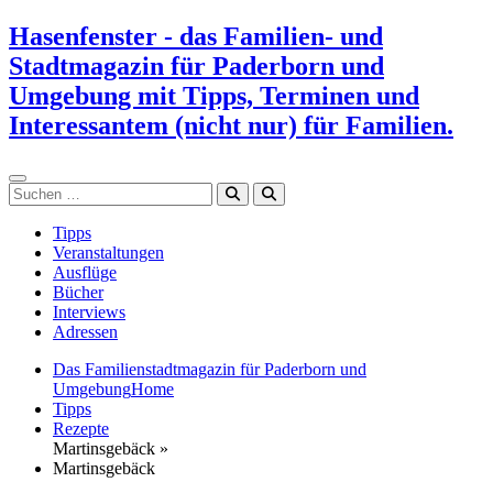
Zum
Hasenfenster - das Familien- und
Inhalt
Stadtmagazin für Paderborn und
springen
Umgebung mit Tipps, Terminen und
Interessantem (nicht nur) für Familien.
Suchen
Tipps
Veranstaltungen
Ausflüge
Bücher
Interviews
Adressen
Das Familienstadtmagazin für Paderborn und
Umgebung
Home
Tipps
Rezepte
Martinsgebäck »
Martinsgebäck