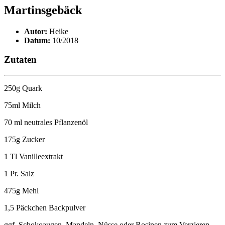
Martinsgebäck
Autor:
Heike
Datum:
10/2018
Zutaten
250g Quark
75ml Milch
70 ml neutrales Pflanzenöl
175g Zucker
1 Tl Vanilleextrakt
1 Pr. Salz
475g Mehl
1,5 Päckchen Backpulver
ggf. Schokoaugen, Mandeln, Nüsse oder Rosinen zum Verzieren.