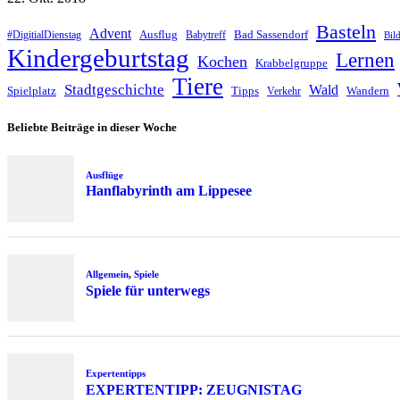
Basteln
Advent
Ausflug
Bad Sassendorf
#DigitialDienstag
Babytreff
Bil
Kindergeburtstag
Lernen
Kochen
Krabbelgruppe
Tiere
Stadtgeschichte
Wald
Spielplatz
Tipps
Wandern
Verkehr
Beliebte Beiträge in dieser Woche
Ausflüge
Hanflabyrinth am Lippesee
Allgemein
,
Spiele
Spiele für unterwegs
Expertentipps
EXPERTENTIPP: ZEUGNISTAG