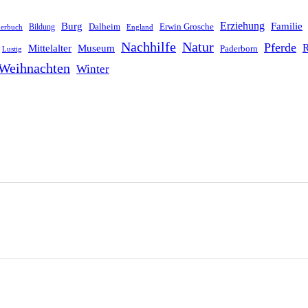
Erziehung
Burg
Familie
Dalheim
Erwin Grosche
Bildung
derbuch
England
Nachhilfe
Natur
Pferde
R
Mittelalter
Museum
Paderborn
Lustig
Weihnachten
Winter