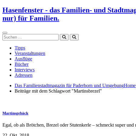
Zum
Hasenfenster - das Familien- und Stadtma
Inhalt
nur) für Familien.
springen
Suchen
Tipps
Veranstaltungen
Ausflüge
Bücher
Interviews
Adressen
Das Familienstadtmagazin für Paderborn und Umgebung
Home
Beiträge mit dem Schlagwort "Martinsbrezel"
Martinsgebäck
Egal, ob als Brötchen, Brezel oder Stutenkerle – schmeckt super und
22. Okt. 2018