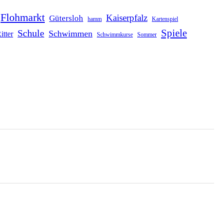
Flohmarkt
Kaiserpfalz
Gütersloh
hamm
Kartenspiel
Schule
Spiele
Schwimmen
itter
Schwimmkurse
Sommer