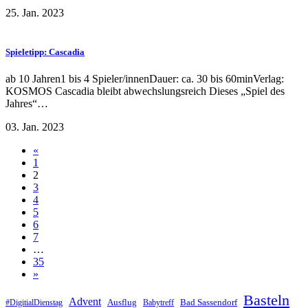
25. Jan. 2023
Spieletipp: Cascadia
ab 10 Jahren1 bis 4 Spieler/innenDauer: ca. 30 bis 60minVerlag:
KOSMOS Cascadia bleibt abwechslungsreich Dieses „Spiel des
Jahres“…
03. Jan. 2023
«
1
2
3
4
5
6
7
…
35
»
Basteln
Advent
Ausflug
Bad Sassendorf
#DigitialDienstag
Babytreff