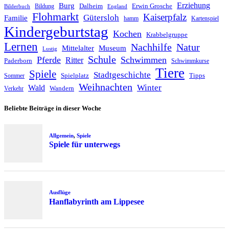
Erziehung
Burg
Dalheim
Erwin Grosche
Bildung
Bilderbuch
England
Flohmarkt
Kaiserpfalz
Gütersloh
Familie
hamm
Kartenspiel
Kindergeburtstag
Kochen
Krabbelgruppe
Lernen
Nachhilfe
Natur
Mittelalter
Museum
Lustig
Schule
Pferde
Schwimmen
Ritter
Paderborn
Schwimmkurse
Tiere
Spiele
Stadtgeschichte
Spielplatz
Tipps
Sommer
Weihnachten
Winter
Wald
Wandern
Verkehr
Beliebte Beiträge in dieser Woche
Allgemein
,
Spiele
Spiele für unterwegs
Ausflüge
Hanflabyrinth am Lippesee