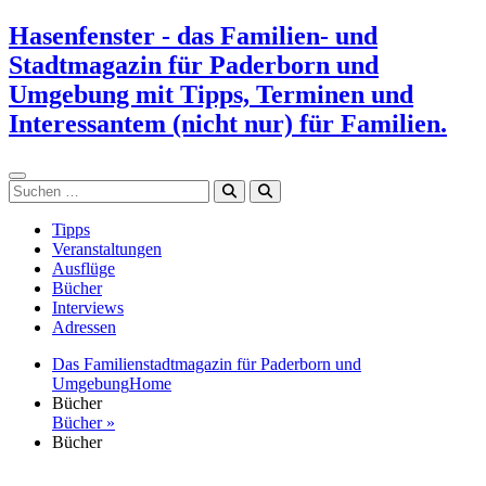
Zum
Hasenfenster - das Familien- und
Inhalt
Stadtmagazin für Paderborn und
springen
Umgebung mit Tipps, Terminen und
Interessantem (nicht nur) für Familien.
Suchen
Tipps
Veranstaltungen
Ausflüge
Bücher
Interviews
Adressen
Das Familienstadtmagazin für Paderborn und
Umgebung
Home
Bücher
Bücher »
Bücher