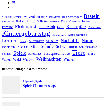
35
»
Basteln
Advent
Ausflug
Bad Sassendorf
#DigitialDienstag
Babytreff
Erziehung
Burg
Dalheim
Erwin Grosche
Bildung
Bilderbuch
England
Flohmarkt
Kaiserpfalz
Gütersloh
Familie
hamm
Kartenspiel
Kindergeburtstag
Kochen
Krabbelgruppe
Lernen
Nachhilfe
Natur
Mittelalter
Museum
Lustig
Schule
Pferde
Schwimmen
Ritter
Paderborn
Schwimmkurse
Tiere
Spiele
Stadtgeschichte
Spielplatz
Tipps
Sommer
Weihnachten
Winter
Wald
Wandern
Verkehr
Beliebte Beiträge in dieser Woche
Allgemein
,
Spiele
Spiele für unterwegs