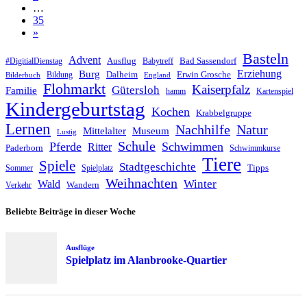
…
35
»
Basteln
Advent
Ausflug
Bad Sassendorf
#DigitialDienstag
Babytreff
Erziehung
Burg
Dalheim
Erwin Grosche
Bildung
Bilderbuch
England
Flohmarkt
Kaiserpfalz
Gütersloh
Familie
hamm
Kartenspiel
Kindergeburtstag
Kochen
Krabbelgruppe
Lernen
Nachhilfe
Natur
Mittelalter
Museum
Lustig
Schule
Pferde
Schwimmen
Ritter
Paderborn
Schwimmkurse
Tiere
Spiele
Stadtgeschichte
Tipps
Sommer
Spielplatz
Weihnachten
Winter
Wald
Wandern
Verkehr
Beliebte Beiträge in dieser Woche
Ausflüge
Spielplatz im Alanbrooke-Quartier