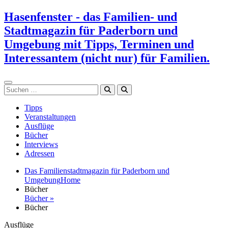
Zum
Hasenfenster - das Familien- und
Inhalt
Stadtmagazin für Paderborn und
springen
Umgebung mit Tipps, Terminen und
Interessantem (nicht nur) für Familien.
Suchen
Tipps
Veranstaltungen
Ausflüge
Bücher
Interviews
Adressen
Das Familienstadtmagazin für Paderborn und
Umgebung
Home
Bücher
Bücher »
Bücher
Ausflüge