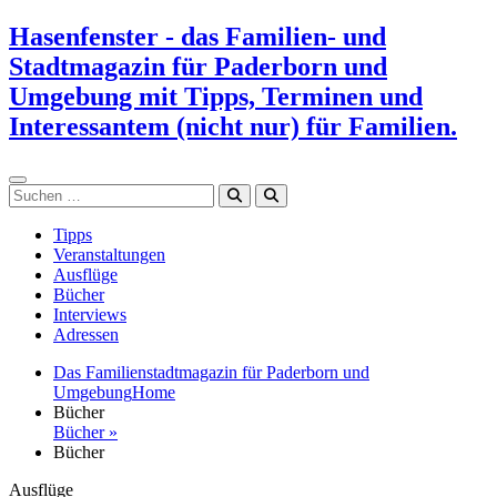
Zum
Hasenfenster - das Familien- und
Inhalt
Stadtmagazin für Paderborn und
springen
Umgebung mit Tipps, Terminen und
Interessantem (nicht nur) für Familien.
Suchen
Tipps
Veranstaltungen
Ausflüge
Bücher
Interviews
Adressen
Das Familienstadtmagazin für Paderborn und
Umgebung
Home
Bücher
Bücher »
Bücher
Ausflüge