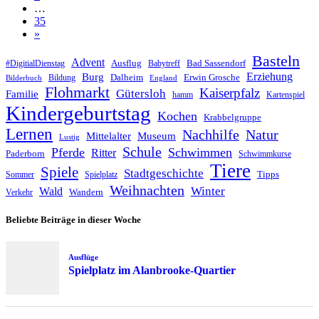
…
35
»
Basteln
Advent
Ausflug
Bad Sassendorf
#DigitialDienstag
Babytreff
Erziehung
Burg
Dalheim
Erwin Grosche
Bildung
Bilderbuch
England
Flohmarkt
Kaiserpfalz
Gütersloh
Familie
hamm
Kartenspiel
Kindergeburtstag
Kochen
Krabbelgruppe
Lernen
Nachhilfe
Natur
Mittelalter
Museum
Lustig
Schule
Pferde
Schwimmen
Ritter
Paderborn
Schwimmkurse
Tiere
Spiele
Stadtgeschichte
Tipps
Sommer
Spielplatz
Weihnachten
Winter
Wald
Wandern
Verkehr
Beliebte Beiträge in dieser Woche
Ausflüge
Spielplatz im Alanbrooke-Quartier