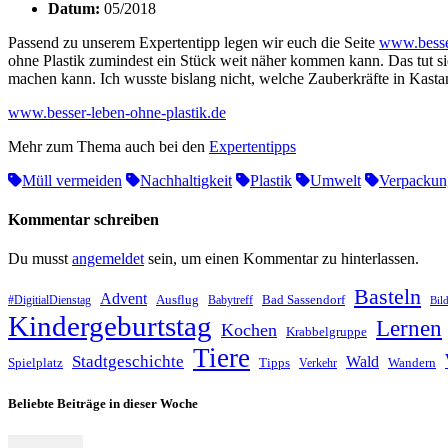
Datum:
05/2018
Passend zu unserem Expertentipp legen wir euch die Seite
www.besser
ohne Plastik zumindest ein Stück weit näher kommen kann. Das tut sie
machen kann. Ich wusste bislang nicht, welche Zauberkräfte in Kast
www.besser-leben-ohne-plastik.de
Mehr zum Thema auch bei den
Expertentipps
Müll vermeiden
Nachhaltigkeit
Plastik
Umwelt
Verpackung
Kommentar schreiben
Du musst
angemeldet
sein, um einen Kommentar zu hinterlassen.
Basteln
Advent
Ausflug
Bad Sassendorf
#DigitialDienstag
Babytreff
Bil
Kindergeburtstag
Lernen
Kochen
Krabbelgruppe
Tiere
Stadtgeschichte
Wald
Spielplatz
Tipps
Wandern
Verkehr
Beliebte Beiträge in dieser Woche