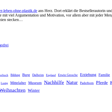
-leben-ohne-plastik.de
ans Herz. Dort erklärt die Bestsellerautorin 
 mit viel Argumentation und Motivation, vor allem aber mit jeder Menge
anien stecken…
sfrei
Erziehung
Burg
Familie
Dalheim
Erwin Grosche
Bildung
derbuch
England
Nachhilfe
Natur
Pferde
R
Mittelalter
Museum
Paderborn
Lustig
Weihnachten
Winter