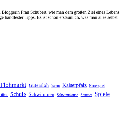
und Bloggerin Frau Schubert, wie man dem großen Ziel eines Lebens
 handfester Tipps. Es ist schon erstaunlich, was man alles selbst
Flohmarkt
Kaiserpfalz
Gütersloh
hamm
Kartenspiel
Schule
Spiele
Schwimmen
itter
Schwimmkurse
Sommer