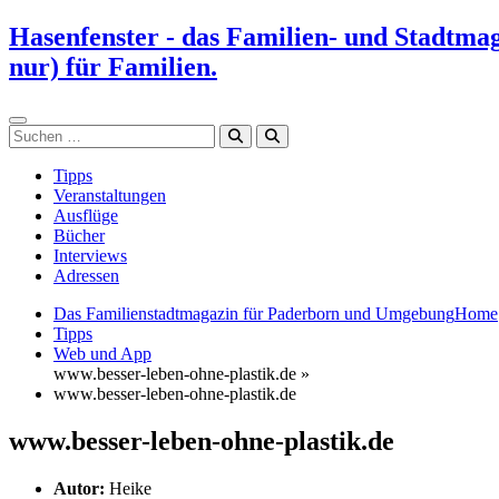
Zum
Hasenfenster - das Familien- und Stadtma
Inhalt
nur) für Familien.
springen
Suchen
Tipps
Veranstaltungen
Ausflüge
Bücher
Interviews
Adressen
Das Familienstadtmagazin für Paderborn und Umgebung
Home
Tipps
Web und App
www.besser-leben-ohne-plastik.de »
www.besser-leben-ohne-plastik.de
www.besser-leben-ohne-plastik.de
Autor:
Heike