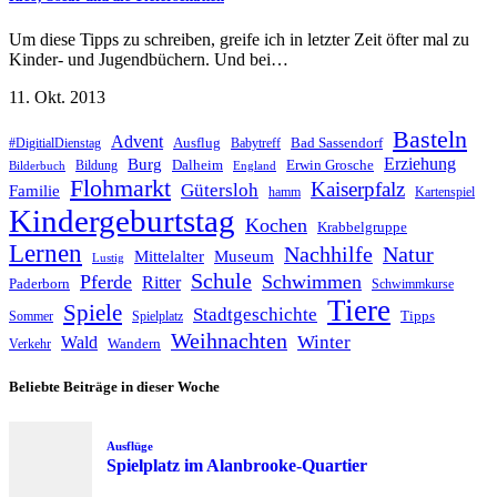
Um diese Tipps zu schreiben, greife ich in letzter Zeit öfter mal zu
Kinder- und Jugendbüchern. Und bei…
11. Okt. 2013
Basteln
Advent
Ausflug
Bad Sassendorf
#DigitialDienstag
Babytreff
Erziehung
Burg
Dalheim
Erwin Grosche
Bildung
Bilderbuch
England
Flohmarkt
Kaiserpfalz
Gütersloh
Familie
hamm
Kartenspiel
Kindergeburtstag
Kochen
Krabbelgruppe
Lernen
Nachhilfe
Natur
Mittelalter
Museum
Lustig
Schule
Pferde
Schwimmen
Ritter
Paderborn
Schwimmkurse
Tiere
Spiele
Stadtgeschichte
Tipps
Sommer
Spielplatz
Weihnachten
Winter
Wald
Wandern
Verkehr
Beliebte Beiträge in dieser Woche
Ausflüge
Spielplatz im Alanbrooke-Quartier