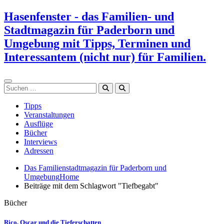
Zum
Hasenfenster - das Familien- und
Inhalt
Stadtmagazin für Paderborn und
springen
Umgebung mit Tipps, Terminen und
Interessantem (nicht nur) für Familien.
Suchen
Tipps
Veranstaltungen
Ausflüge
Bücher
Interviews
Adressen
Das Familienstadtmagazin für Paderborn und
Umgebung
Home
Beiträge mit dem Schlagwort "Tiefbegabt"
Bücher
Rico, Oscar und die Tieferschatten