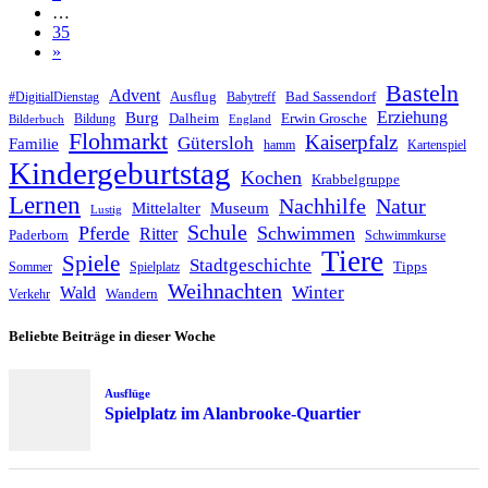
…
35
»
Basteln
Advent
Ausflug
Bad Sassendorf
#DigitialDienstag
Babytreff
Erziehung
Burg
Dalheim
Erwin Grosche
Bildung
Bilderbuch
England
Flohmarkt
Kaiserpfalz
Gütersloh
Familie
hamm
Kartenspiel
Kindergeburtstag
Kochen
Krabbelgruppe
Lernen
Nachhilfe
Natur
Mittelalter
Museum
Lustig
Schule
Pferde
Schwimmen
Ritter
Paderborn
Schwimmkurse
Tiere
Spiele
Stadtgeschichte
Tipps
Sommer
Spielplatz
Weihnachten
Winter
Wald
Wandern
Verkehr
Beliebte Beiträge in dieser Woche
Ausflüge
Spielplatz im Alanbrooke-Quartier