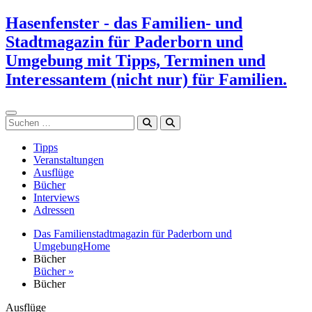
Zum
Hasenfenster - das Familien- und
Inhalt
Stadtmagazin für Paderborn und
springen
Umgebung mit Tipps, Terminen und
Interessantem (nicht nur) für Familien.
Suchen
Tipps
Veranstaltungen
Ausflüge
Bücher
Interviews
Adressen
Das Familienstadtmagazin für Paderborn und
Umgebung
Home
Bücher
Bücher »
Bücher
Ausflüge