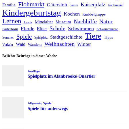
Flohmarkt
Kaiserpfalz
Gütersloh
Familie
hamm
Kartenspiel
Kindergeburtstag
Kochen
Krabbelgruppe
Lernen
Nachhilfe
Natur
Mittelalter
Museum
Lustig
Schule
Pferde
Schwimmen
Ritter
Paderborn
Schwimmkurse
Tiere
Spiele
Stadtgeschichte
Tipps
Sommer
Spielplatz
Weihnachten
Winter
Wald
Wandern
Verkehr
Beliebte Beiträge in dieser Woche
Ausflüge
Spielplatz im Alanbrooke-Quartier
Allgemein
,
Spiele
Spiele für unterwegs