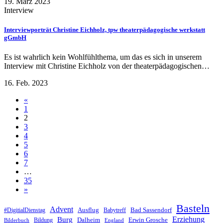
19. März 2023
Interview
Interviewporträt Christine Eichholz, tpw theaterpädagogische werkstatt
gGmbH
Es ist wahrlich kein Wohlfühlthema, um das es sich in unserem
Interview mit Christine Eichholz von der theaterpädagogischen…
16. Feb. 2023
«
1
2
3
4
5
6
7
…
35
»
Basteln
Advent
Ausflug
Bad Sassendorf
#DigitialDienstag
Babytreff
Erziehung
Burg
Dalheim
Erwin Grosche
Bildung
Bilderbuch
England