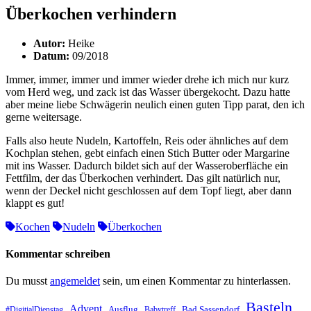
Überkochen verhindern
Autor:
Heike
Datum:
09/2018
Immer, immer, immer und immer wieder drehe ich mich nur kurz
vom Herd weg, und zack ist das Wasser übergekocht. Dazu hatte
aber meine liebe Schwägerin neulich einen guten Tipp parat, den ich
gerne weitersage.
Falls also heute Nudeln, Kartoffeln, Reis oder ähnliches auf dem
Kochplan stehen, gebt einfach einen Stich Butter oder Margarine
mit ins Wasser. Dadurch bildet sich auf der Wasseroberfläche ein
Fettfilm, der das Überkochen verhindert. Das gilt natürlich nur,
wenn der Deckel nicht geschlossen auf dem Topf liegt, aber dann
klappt es gut!
Kochen
Nudeln
Überkochen
Kommentar schreiben
Du musst
angemeldet
sein, um einen Kommentar zu hinterlassen.
Basteln
Advent
Ausflug
Bad Sassendorf
#DigitialDienstag
Babytreff