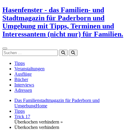
Zum
Hasenfenster - das Familien- und
Inhalt
Stadtmagazin für Paderborn und
springen
Umgebung mit Tipps, Terminen und
Interessantem (nicht nur) für Familien.
Suchen
Tipps
Veranstaltungen
Ausflüge
Bücher
Interviews
Adressen
Das Familienstadtmagazin für Paderborn und
Umgebung
Home
Tipps
Trick 17
Überkochen verhindern »
Überkochen verhindern