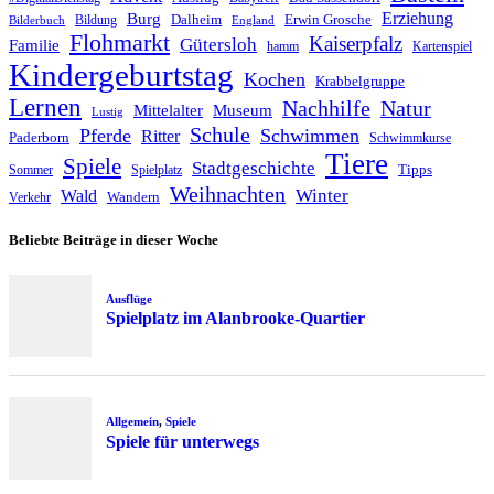
Erziehung
Burg
Dalheim
Erwin Grosche
Bildung
Bilderbuch
England
Flohmarkt
Kaiserpfalz
Gütersloh
Familie
hamm
Kartenspiel
Kindergeburtstag
Kochen
Krabbelgruppe
Lernen
Nachhilfe
Natur
Mittelalter
Museum
Lustig
Schule
Pferde
Schwimmen
Ritter
Paderborn
Schwimmkurse
Tiere
Spiele
Stadtgeschichte
Tipps
Sommer
Spielplatz
Weihnachten
Winter
Wald
Wandern
Verkehr
Beliebte Beiträge in dieser Woche
Ausflüge
Spielplatz im Alanbrooke-Quartier
Allgemein
,
Spiele
Spiele für unterwegs