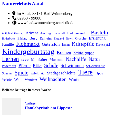
Naturerlebnis Aatal
Im Aatal, 33181 Bad Wünnenberg
02953 - 99880
www.bad-wunnenberg-touristik.de
Basteln
Advent
Ausflug
Bad Sassendorf
#DigitialDienstag
Babytreff
Erziehung
Burg
Dalheim
Erwin Grosche
Bildung
Bilderbuch
England
Flohmarkt
Kaiserpfalz
Gütersloh
Familie
hamm
Kartenspiel
Kindergeburtstag
Kochen
Krabbelgruppe
Lernen
Nachhilfe
Natur
Mittelalter
Museum
Lustig
Schule
Pferde
Schwimmen
Ritter
Paderborn
Schwimmkurse
Tiere
Spiele
Stadtgeschichte
Spielplatz
Tipps
Sommer
Weihnachten
Winter
Wald
Wandern
Verkehr
Beliebte Beiträge in dieser Woche
Ausflüge
Hanflabyrinth am Lippesee