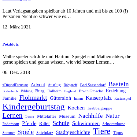
Laut Verlagsangaben spielbar ab 10 Jahren und mit bis zu 100 (!)
Personen Nicht so schwer wie es…
12. März 2021
Potzklotz
Mathe spielerisch Jule und Hartmut Spiegel sind Mathematiker, die
gerne spielen und genau wissen, wie viel besser Lernen…
06. Dez. 2018
Basteln
Advent
Ausflug
Bad Sassendorf
#DigitialDienstag
Babytreff
Erziehung
Burg
Dalheim
Erwin Grosche
Bildung
Bilderbuch
England
Flohmarkt
Kaiserpfalz
Gütersloh
Familie
hamm
Kartenspiel
Kindergeburtstag
Kochen
Krabbelgruppe
Lernen
Nachhilfe
Natur
Mittelalter
Museum
Lustig
Schule
Pferde
Schwimmen
Ritter
Paderborn
Schwimmkurse
Tiere
Spiele
Stadtgeschichte
Spielplatz
Tipps
Sommer