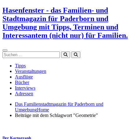
Zum
Hasenfenster - das Familien- und
Inhalt
Stadtmagazin für Paderborn und
springen
Umgebung mit Tipps, Terminen und
Interessantem (nicht nur) für Familien.
Suchen
Tipps
Veranstaltungen
Ausflüge
Bücher
Interviews
Adressen
Das Familienstadtmagazin für Paderborn und
Umgebung
Home
Beiträge mit dem Schlagwort "Geometrie"
Der Kartograph