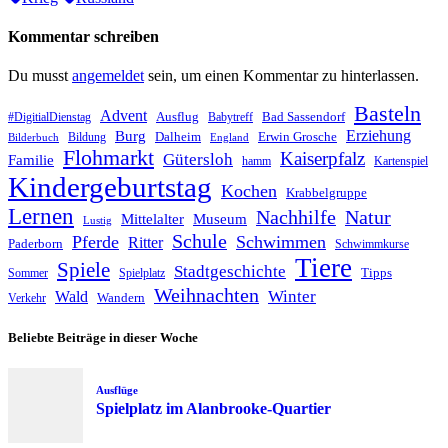
Kommentar schreiben
Du musst
angemeldet
sein, um einen Kommentar zu hinterlassen.
Basteln
Advent
Ausflug
Bad Sassendorf
#DigitialDienstag
Babytreff
Erziehung
Burg
Dalheim
Erwin Grosche
Bildung
Bilderbuch
England
Flohmarkt
Kaiserpfalz
Gütersloh
Familie
hamm
Kartenspiel
Kindergeburtstag
Kochen
Krabbelgruppe
Lernen
Nachhilfe
Natur
Mittelalter
Museum
Lustig
Schule
Pferde
Schwimmen
Ritter
Paderborn
Schwimmkurse
Tiere
Spiele
Stadtgeschichte
Tipps
Sommer
Spielplatz
Weihnachten
Winter
Wald
Wandern
Verkehr
Beliebte Beiträge in dieser Woche
Ausflüge
Spielplatz im Alanbrooke-Quartier