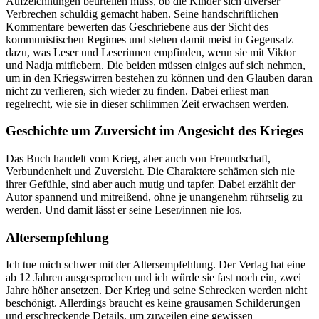
Aufzeichnungen beurteilen muss, ob die Kinder sich diverser
Verbrechen schuldig gemacht haben. Seine handschriftlichen
Kommentare bewerten das Geschriebene aus der Sicht des
kommunistischen Regimes und stehen damit meist in Gegensatz
dazu, was Leser und Leserinnen empfinden, wenn sie mit Viktor
und Nadja mitfiebern. Die beiden müssen einiges auf sich nehmen,
um in den Kriegswirren bestehen zu können und den Glauben daran
nicht zu verlieren, sich wieder zu finden. Dabei erliest man
regelrecht, wie sie in dieser schlimmen Zeit erwachsen werden.
Geschichte um Zuversicht im Angesicht des Krieges
Das Buch handelt vom Krieg, aber auch von Freundschaft,
Verbundenheit und Zuversicht. Die Charaktere schämen sich nie
ihrer Gefühle, sind aber auch mutig und tapfer. Dabei erzählt der
Autor spannend und mitreißend, ohne je unangenehm rührselig zu
werden. Und damit lässt er seine Leser/innen nie los.
Altersempfehlung
Ich tue mich schwer mit der Altersempfehlung. Der Verlag hat eine
ab 12 Jahren ausgesprochen und ich würde sie fast noch ein, zwei
Jahre höher ansetzen. Der Krieg und seine Schrecken werden nicht
beschönigt. Allerdings braucht es keine grausamen Schilderungen
und erschreckende Details, um zuweilen eine gewissen