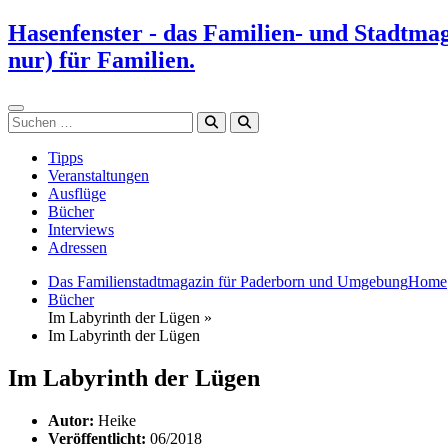
Zum
Hasenfenster - das Familien- und Stadtma
Inhalt
nur) für Familien.
springen
Suchen
Tipps
Veranstaltungen
Ausflüge
Bücher
Interviews
Adressen
Das Familienstadtmagazin für Paderborn und Umgebung
Home
Bücher
Im Labyrinth der Lügen »
Im Labyrinth der Lügen
Im Labyrinth der Lügen
Autor:
Heike
Veröffentlicht:
06/2018