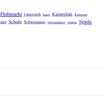
Flohmarkt
Kaiserpfalz
Gütersloh
hamm
Kartenspiel
Schule
Spiele
Schwimmen
itter
Schwimmkurse
Sommer