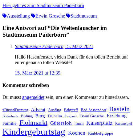
Hier geht es zum Stadtmuseum Paderborn
Ausstellung
Erwin Grosche
Stadtmuseum
Eine Antwort auf “Die Weltenlauscher im
Stadtmuseum Paderborn”
Stadtmuseum Paderborn
15. März 2021
Hallo Hasenfenster, vielen Dank für den tollen Bericht auf
eurer genauso tollen Website!
15. März 2021 at 12:39
Kommentar schreiben
Du musst
angemeldet
sein, um einen Kommentar zu hinterlassen.
Basteln
Advent
Ausflug
Bad Sassendorf
#DigitialDienstag
Babytreff
Erziehung
Burg
Dalheim
Erwin Grosche
Bildung
Bilderbuch
England
Flohmarkt
Kaiserpfalz
Gütersloh
Familie
hamm
Kartenspiel
Kindergeburtstag
Kochen
Krabbelgruppe