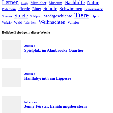
Lernen
Nachhilfe
Natur
Mittelalter
Museum
Lustig
Schule
Pferde
Schwimmen
Ritter
Paderborn
Schwimmkurse
Tiere
Spiele
Stadtgeschichte
Tipps
Sommer
Spielplatz
Weihnachten
Winter
Wald
Wandern
Verkehr
Beliebte Beiträge in dieser Woche
Ausflüge
Spielplatz im Alanbrooke-Quartier
Ausflüge
Hanflabyrinth am Lippesee
Interviews
Jenny Förster, Ernährungsberaterin