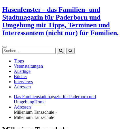
Zum
Hasenfenster - das Familien- und
Inhalt
Stadtmagazin für Paderborn und
springen
Umgebung mit Tipps, Terminen und
Interessantem (nicht nur) für Familien.
Suchen
Tipps
Veranstaltungen
Ausflüge
Bücher
Interviews
Adressen
Das Familienstadtmagazin für Paderborn und
Umgebung
Home
Adressen
Millenium Tanzschule »
Millenium Tanzschule