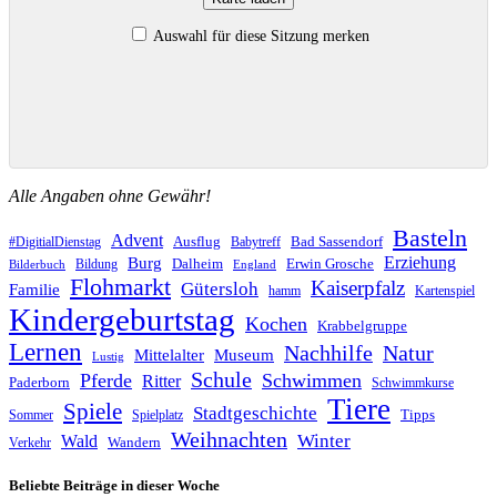
Auswahl für diese Sitzung merken
Alle Angaben ohne Gewähr!
Basteln
Advent
Ausflug
Bad Sassendorf
#DigitialDienstag
Babytreff
Erziehung
Burg
Dalheim
Erwin Grosche
Bildung
Bilderbuch
England
Flohmarkt
Kaiserpfalz
Gütersloh
Familie
hamm
Kartenspiel
Kindergeburtstag
Kochen
Krabbelgruppe
Lernen
Nachhilfe
Natur
Mittelalter
Museum
Lustig
Schule
Pferde
Schwimmen
Ritter
Paderborn
Schwimmkurse
Tiere
Spiele
Stadtgeschichte
Tipps
Sommer
Spielplatz
Weihnachten
Winter
Wald
Wandern
Verkehr
Beliebte Beiträge in dieser Woche