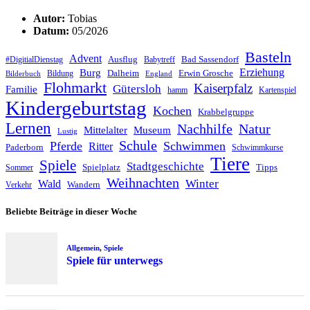
Autor:
Tobias
Datum:
05/2026
Basteln
Advent
Ausflug
Bad Sassendorf
#DigitialDienstag
Babytreff
Erziehung
Burg
Dalheim
Erwin Grosche
Bildung
Bilderbuch
England
Flohmarkt
Kaiserpfalz
Gütersloh
Familie
hamm
Kartenspiel
Kindergeburtstag
Kochen
Krabbelgruppe
Lernen
Nachhilfe
Natur
Mittelalter
Museum
Lustig
Schule
Pferde
Schwimmen
Ritter
Paderborn
Schwimmkurse
Tiere
Spiele
Stadtgeschichte
Spielplatz
Tipps
Sommer
Weihnachten
Winter
Wald
Wandern
Verkehr
Beliebte Beiträge in dieser Woche
Allgemein
,
Spiele
Spiele für unterwegs