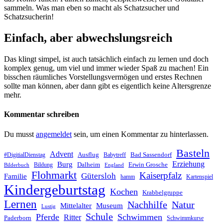
sammeln. Was man eben so macht als Schatzsucher und
Schatzsucherin!
Einfach, aber abwechslungsreich
Das klingt simpel, ist auch tatsächlich einfach zu lernen und doch
komplex genug, um viel und immer wieder Spaß zu machen! Ein
bisschen räumliches Vorstellungsvermögen und erstes Rechnen
sollte man können, aber dann gibt es eigentlich keine Altersgrenze
mehr.
Kommentar schreiben
Du musst
angemeldet
sein, um einen Kommentar zu hinterlassen.
Basteln
Advent
Ausflug
Bad Sassendorf
#DigitialDienstag
Babytreff
Erziehung
Burg
Dalheim
Erwin Grosche
Bildung
Bilderbuch
England
Flohmarkt
Kaiserpfalz
Gütersloh
Familie
hamm
Kartenspiel
Kindergeburtstag
Kochen
Krabbelgruppe
Lernen
Nachhilfe
Natur
Mittelalter
Museum
Lustig
Schule
Pferde
Schwimmen
Ritter
Paderborn
Schwimmkurse