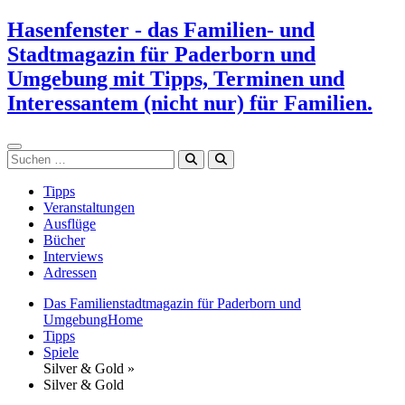
Zum
Hasenfenster - das Familien- und
Inhalt
Stadtmagazin für Paderborn und
springen
Umgebung mit Tipps, Terminen und
Interessantem (nicht nur) für Familien.
Suchen
Tipps
Veranstaltungen
Ausflüge
Bücher
Interviews
Adressen
Das Familienstadtmagazin für Paderborn und
Umgebung
Home
Tipps
Spiele
Silver & Gold »
Silver & Gold