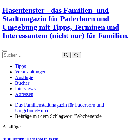
Zum
Hasenfenster - das Familien- und
Inhalt
Stadtmagazin für Paderborn und
springen
Umgebung mit Tipps, Terminen und
Interessantem (nicht nur) für Familien.
Suchen
Tipps
Veranstaltungen
Ausflüge
Bücher
Interviews
Adressen
Das Familienstadtmagazin für Paderborn und
Umgebung
Home
Beiträge mit dem Schlagwort "Wochenende"
Ausflüge
Ausflugstipp: Hederhof in Verne