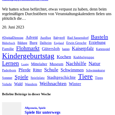
Wir hatten schon befürchtet, etwas verpasst zu haben, denn beim
regelmäßigen Durchstöbern von Veranstaltungskalendern fielen uns
plötzlich die…
20. Juni 2023
Basteln
Advent
Ausflug
Bad Sassendorf
#DigitialDienstag
Babytreff
Erziehung
Burg
Dalheim
Erwin Grosche
Bildung
Bilderbuch
England
Flohmarkt
Kaiserpfalz
Gütersloh
Familie
hamm
Kartenspiel
Kindergeburtstag
Kochen
Krabbelgruppe
Lernen
Nachhilfe
Natur
Mittelalter
Museum
Lustig
Schule
Pferde
Schwimmen
Ritter
Paderborn
Schwimmkurse
Tiere
Spiele
Stadtgeschichte
Spielplatz
Tipps
Sommer
Weihnachten
Winter
Wald
Wandern
Verkehr
Beliebte Beiträge in dieser Woche
Allgemein
,
Spiele
Spiele für unterwegs