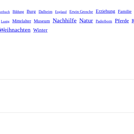
Erziehung
Burg
Familie
Dalheim
Erwin Grosche
Bildung
derbuch
England
Nachhilfe
Natur
Pferde
R
Mittelalter
Museum
Paderborn
Lustig
Weihnachten
Winter