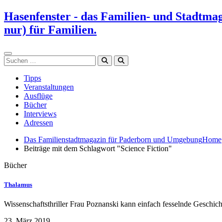
Zum
Hasenfenster - das Familien- und Stadtma
Inhalt
nur) für Familien.
springen
Suchen
Tipps
Veranstaltungen
Ausflüge
Bücher
Interviews
Adressen
Das Familienstadtmagazin für Paderborn und Umgebung
Home
Beiträge mit dem Schlagwort "Science Fiction"
Bücher
Thalamus
Wissenschaftsthriller Frau Poznanski kann einfach fesselnde Geschi
23. März 2019