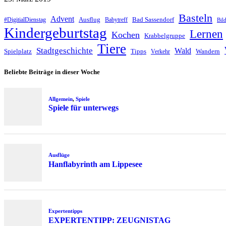
Basteln
Advent
Ausflug
Bad Sassendorf
#DigitialDienstag
Babytreff
Bil
Kindergeburtstag
Lernen
Kochen
Krabbelgruppe
Tiere
Stadtgeschichte
Wald
Spielplatz
Tipps
Wandern
Verkehr
Beliebte Beiträge in dieser Woche
Allgemein
,
Spiele
Spiele für unterwegs
Ausflüge
Hanflabyrinth am Lippesee
Expertentipps
EXPERTENTIPP: ZEUGNISTAG