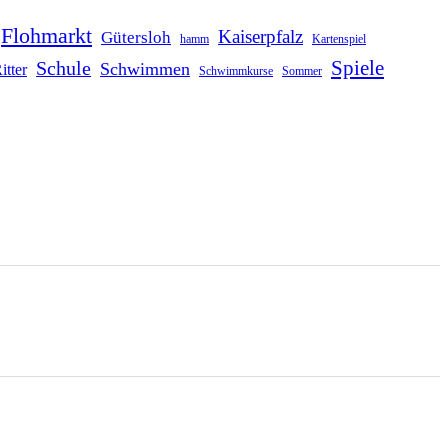
Flohmarkt
Kaiserpfalz
Gütersloh
hamm
Kartenspiel
Schule
Spiele
Schwimmen
itter
Schwimmkurse
Sommer