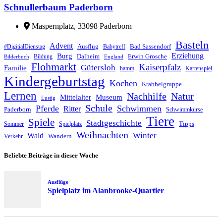
Schnullerbaum Paderborn
Maspernplatz, 33098 Paderborn
Basteln
Advent
Ausflug
Bad Sassendorf
#DigitialDienstag
Babytreff
Erziehung
Burg
Dalheim
Erwin Grosche
Bildung
Bilderbuch
England
Flohmarkt
Kaiserpfalz
Gütersloh
Familie
hamm
Kartenspiel
Kindergeburtstag
Kochen
Krabbelgruppe
Lernen
Nachhilfe
Natur
Mittelalter
Museum
Lustig
Schule
Pferde
Schwimmen
Ritter
Paderborn
Schwimmkurse
Tiere
Spiele
Stadtgeschichte
Tipps
Sommer
Spielplatz
Weihnachten
Winter
Wald
Wandern
Verkehr
Beliebte Beiträge in dieser Woche
Ausflüge
Spielplatz im Alanbrooke-Quartier