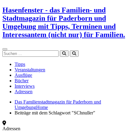
Zum
Hasenfenster - das Familien- und
Inhalt
Stadtmagazin für Paderborn und
springen
Umgebung mit Tipps, Terminen und
Interessantem (nicht nur) für Familien.
Suchen
Tipps
Veranstaltungen
Ausflüge
Bücher
Interviews
Adressen
Das Familienstadtmagazin für Paderborn und
Umgebung
Home
Beiträge mit dem Schlagwort "SChnuller"
Adressen