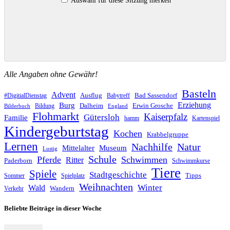
Auswahl für diese Sitzung merken
Alle Angaben ohne Gewähr!
Basteln
Advent
Ausflug
Bad Sassendorf
#DigitialDienstag
Babytreff
Erziehung
Burg
Dalheim
Erwin Grosche
Bildung
Bilderbuch
England
Flohmarkt
Kaiserpfalz
Gütersloh
Familie
hamm
Kartenspiel
Kindergeburtstag
Kochen
Krabbelgruppe
Lernen
Nachhilfe
Natur
Mittelalter
Museum
Lustig
Schule
Pferde
Schwimmen
Ritter
Paderborn
Schwimmkurse
Tiere
Spiele
Stadtgeschichte
Tipps
Sommer
Spielplatz
Weihnachten
Winter
Wald
Wandern
Verkehr
Beliebte Beiträge in dieser Woche