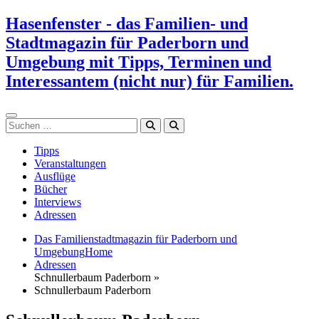
Zum
Hasenfenster - das Familien- und
Inhalt
Stadtmagazin für Paderborn und
springen
Umgebung mit Tipps, Terminen und
Interessantem (nicht nur) für Familien.
Suchen
Tipps
Veranstaltungen
Ausflüge
Bücher
Interviews
Adressen
Das Familienstadtmagazin für Paderborn und
Umgebung
Home
Adressen
Schnullerbaum Paderborn »
Schnullerbaum Paderborn