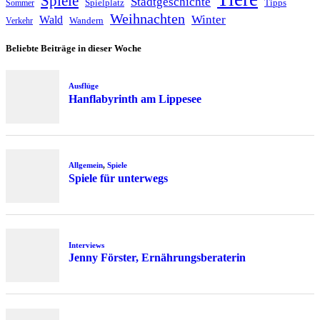
Spiele
Stadtgeschichte
Spielplatz
Tipps
Sommer
Weihnachten
Winter
Wald
Wandern
Verkehr
Beliebte Beiträge in dieser Woche
Ausflüge
Hanflabyrinth am Lippesee
Allgemein
,
Spiele
Spiele für unterwegs
Interviews
Jenny Förster, Ernährungsberaterin