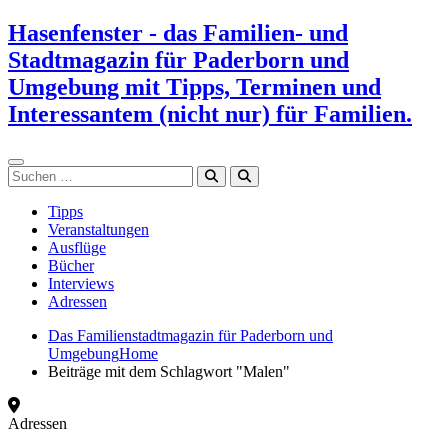
Zum
Hasenfenster - das Familien- und
Inhalt
Stadtmagazin für Paderborn und
springen
Umgebung mit Tipps, Terminen und
Interessantem (nicht nur) für Familien.
Suchen
Tipps
Veranstaltungen
Ausflüge
Bücher
Interviews
Adressen
Das Familienstadtmagazin für Paderborn und
Umgebung
Home
Beiträge mit dem Schlagwort "Malen"
Adressen