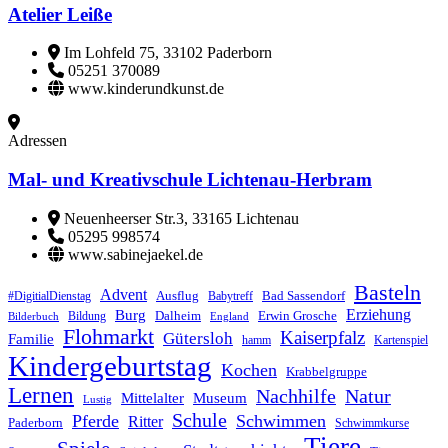
Atelier Leiße
Im Lohfeld 75, 33102 Paderborn
05251 370089
www.kinderundkunst.de
Adressen
Mal- und Kreativschule Lichtenau-Herbram
Neuenheerser Str.3, 33165 Lichtenau
05295 998574
www.sabinejaekel.de
Basteln
Advent
Ausflug
Bad Sassendorf
#DigitialDienstag
Babytreff
Erziehung
Burg
Dalheim
Erwin Grosche
Bildung
Bilderbuch
England
Flohmarkt
Kaiserpfalz
Gütersloh
Familie
hamm
Kartenspiel
Kindergeburtstag
Kochen
Krabbelgruppe
Lernen
Nachhilfe
Natur
Mittelalter
Museum
Lustig
Schule
Pferde
Schwimmen
Ritter
Paderborn
Schwimmkurse
Tiere