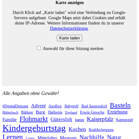
Karte anzeigen
Durch Klick auf „Karte laden" wird eine Verbindung zu Google-
Servern aufgebaut. Google Maps setzt dabei Cookies und erhält
deine IP-Adresse. Weitere Informationen findest du in unserer
Datenschutzerklärung
.
Karte laden
Auswahl für diese Sitzung merken
Alle Angaben ohne Gewähr!
Basteln
Advent
Ausflug
Bad Sassendorf
#DigitialDienstag
Babytreff
Erziehung
Burg
Dalheim
Erwin Grosche
Bildung
Bilderbuch
England
Flohmarkt
Kaiserpfalz
Gütersloh
Familie
hamm
Kartenspiel
Kindergeburtstag
Kochen
Krabbelgruppe
Lernen
Nachhilfe
Natur
Mittelalter
Museum
Lustig