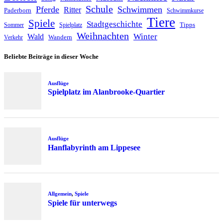
Schule
Pferde
Schwimmen
Ritter
Paderborn
Schwimmkurse
Tiere
Spiele
Stadtgeschichte
Tipps
Sommer
Spielplatz
Weihnachten
Winter
Wald
Wandern
Verkehr
Beliebte Beiträge in dieser Woche
Ausflüge
Spielplatz im Alanbrooke-Quartier
Ausflüge
Hanflabyrinth am Lippesee
Allgemein
,
Spiele
Spiele für unterwegs