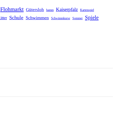
Flohmarkt
Kaiserpfalz
Gütersloh
hamm
Kartenspiel
Schule
Spiele
Schwimmen
itter
Schwimmkurse
Sommer