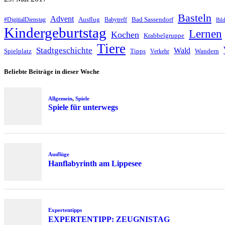
Basteln
Advent
Ausflug
Bad Sassendorf
#DigitialDienstag
Babytreff
Bil
Kindergeburtstag
Lernen
Kochen
Krabbelgruppe
Tiere
Stadtgeschichte
Wald
Spielplatz
Tipps
Wandern
Verkehr
Beliebte Beiträge in dieser Woche
Allgemein
,
Spiele
Spiele für unterwegs
Ausflüge
Hanflabyrinth am Lippesee
Expertentipps
EXPERTENTIPP: ZEUGNISTAG