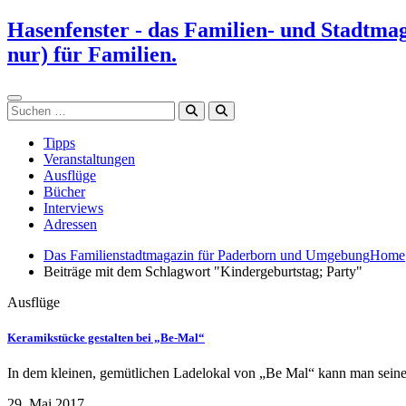
Zum
Hasenfenster - das Familien- und Stadtma
Inhalt
nur) für Familien.
springen
Suchen
Tipps
Veranstaltungen
Ausflüge
Bücher
Interviews
Adressen
Das Familienstadtmagazin für Paderborn und Umgebung
Home
Beiträge mit dem Schlagwort "Kindergeburtstag; Party"
Ausflüge
Keramikstücke gestalten bei „Be-Mal“
In dem kleinen, gemütlichen Ladelokal von „Be Mal“ kann man seine
29. Mai 2017