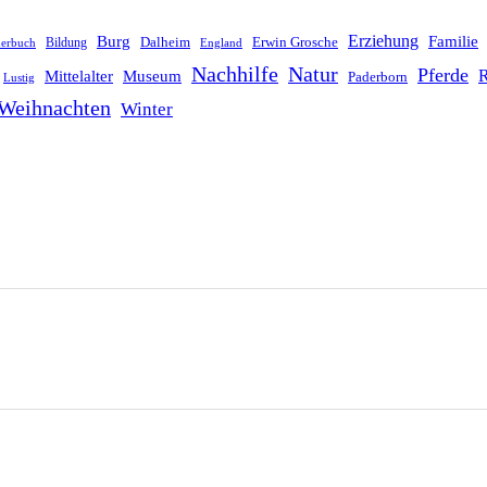
Erziehung
Burg
Familie
Dalheim
Erwin Grosche
Bildung
derbuch
England
Nachhilfe
Natur
Pferde
R
Mittelalter
Museum
Paderborn
Lustig
Weihnachten
Winter