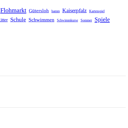
Flohmarkt
Kaiserpfalz
Gütersloh
hamm
Kartenspiel
Schule
Spiele
Schwimmen
itter
Schwimmkurse
Sommer