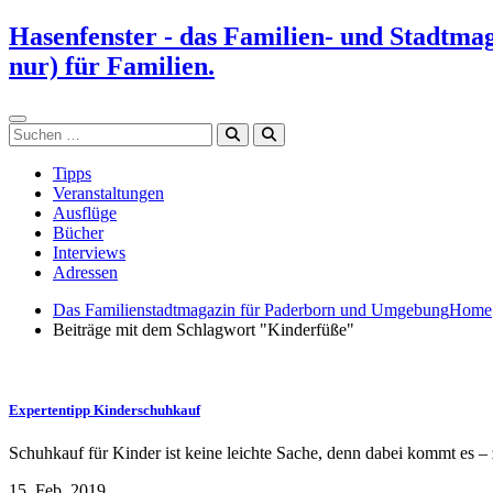
Zum
Hasenfenster - das Familien- und Stadtma
Inhalt
nur) für Familien.
springen
Suchen
Tipps
Veranstaltungen
Ausflüge
Bücher
Interviews
Adressen
Das Familienstadtmagazin für Paderborn und Umgebung
Home
Beiträge mit dem Schlagwort "Kinderfüße"
Expertentipp Kinderschuhkauf
Schuhkauf für Kinder ist keine leichte Sache, denn dabei kommt es –
15. Feb. 2019