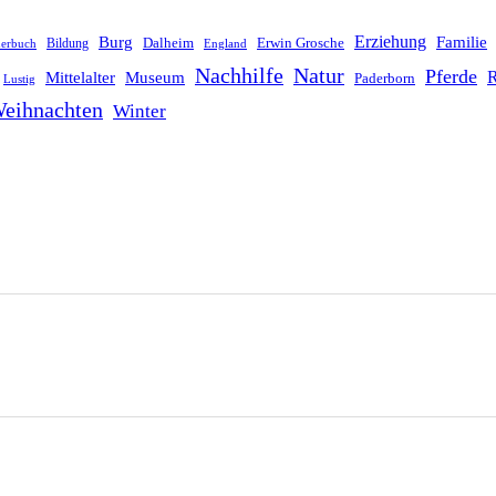
Erziehung
Burg
Familie
Dalheim
Erwin Grosche
Bildung
derbuch
England
Nachhilfe
Natur
Pferde
R
Mittelalter
Museum
Paderborn
Lustig
eihnachten
Winter