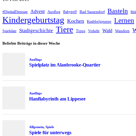
Basteln
Advent
Ausflug
Bad Sassendorf
#DigitialDienstag
Babytreff
Bil
Kindergeburtstag
Lernen
Kochen
Krabbelgruppe
Tiere
W
Stadtgeschichte
Wald
Tipps
Wandern
Spielplatz
Verkehr
Beliebte Beiträge in dieser Woche
Ausflüge
Spielplatz im Alanbrooke-Quartier
Ausflüge
Hanflabyrinth am Lippesee
Allgemein
,
Spiele
Spiele für unterwegs