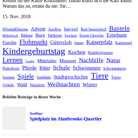
Kennst du der Katze Kratzbaum? Daran kratzt sich die Katz kaum.
Warum das ist, errätst du nie: Sie…
15. Nov. 2018
Basteln
Advent
Ausflug
Bad Sassendorf
#DigitialDienstag
Babytreff
Erziehung
Burg
Dalheim
Erwin Grosche
Bildung
Bilderbuch
England
Flohmarkt
Kaiserpfalz
Gütersloh
Familie
hamm
Kartenspiel
Kindergeburtstag
Kochen
Krabbelgruppe
Lernen
Nachhilfe
Natur
Mittelalter
Museum
Lustig
Schule
Pferde
Schwimmen
Ritter
Paderborn
Schwimmkurse
Tiere
Spiele
Stadtgeschichte
Tipps
Sommer
Spielplatz
Weihnachten
Winter
Wald
Wandern
Verkehr
Beliebte Beiträge in dieser Woche
Ausflüge
Spielplatz im Alanbrooke-Quartier