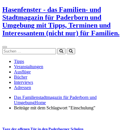
Zum
Hasenfenster - das Familien- und
Inhalt
Stadtmagazin für Paderborn und
springen
Umgebung mit Tipps, Terminen und
Interessantem (nicht nur) für Familien.
Suchen
Tipps
Veranstaltungen
Ausflüge
Bücher
Interviews
Adressen
Das Familienstadtmagazin für Paderborn und
Umgebung
Home
Beiträge mit dem Schlagwort "Einschulung"
Tage der offenen Tür in den Paderborner Schulen