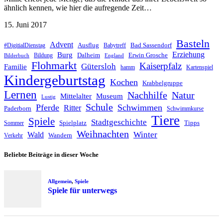
ähnlich kennen, wie hier die aufregende Zeit…
15. Juni 2017
Basteln
Advent
Ausflug
Bad Sassendorf
#DigitialDienstag
Babytreff
Erziehung
Burg
Dalheim
Erwin Grosche
Bildung
Bilderbuch
England
Flohmarkt
Kaiserpfalz
Gütersloh
Familie
hamm
Kartenspiel
Kindergeburtstag
Kochen
Krabbelgruppe
Lernen
Nachhilfe
Natur
Mittelalter
Museum
Lustig
Schule
Pferde
Schwimmen
Ritter
Paderborn
Schwimmkurse
Tiere
Spiele
Stadtgeschichte
Spielplatz
Tipps
Sommer
Weihnachten
Winter
Wald
Wandern
Verkehr
Beliebte Beiträge in dieser Woche
Allgemein
,
Spiele
Spiele für unterwegs