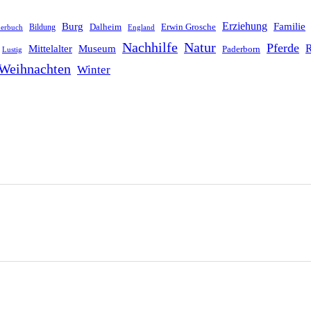
Erziehung
Burg
Familie
Dalheim
Erwin Grosche
Bildung
derbuch
England
Nachhilfe
Natur
Pferde
R
Mittelalter
Museum
Paderborn
Lustig
Weihnachten
Winter