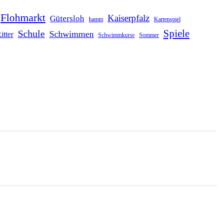
Flohmarkt
Kaiserpfalz
Gütersloh
hamm
Kartenspiel
Schule
Spiele
Schwimmen
itter
Schwimmkurse
Sommer