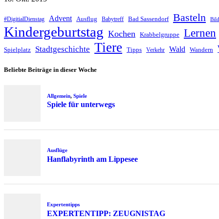
Basteln
Advent
Ausflug
Bad Sassendorf
#DigitialDienstag
Babytreff
Bil
Kindergeburtstag
Lernen
Kochen
Krabbelgruppe
Tiere
Stadtgeschichte
Wald
Spielplatz
Tipps
Wandern
Verkehr
Beliebte Beiträge in dieser Woche
Allgemein
,
Spiele
Spiele für unterwegs
Ausflüge
Hanflabyrinth am Lippesee
Expertentipps
EXPERTENTIPP: ZEUGNISTAG