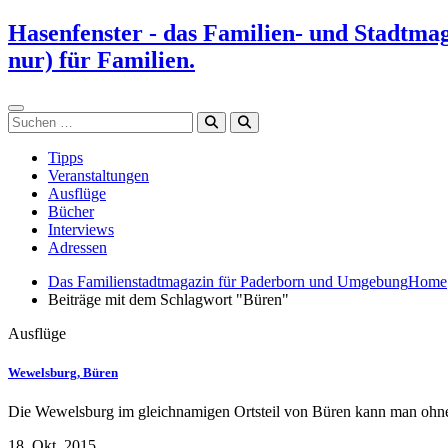
Zum
Hasenfenster - das Familien- und Stadtma
Inhalt
nur) für Familien.
springen
Suchen
Tipps
Veranstaltungen
Ausflüge
Bücher
Interviews
Adressen
Das Familienstadtmagazin für Paderborn und Umgebung
Home
Beiträge mit dem Schlagwort "Büren"
Ausflüge
Wewelsburg, Büren
Die Wewelsburg im gleichnamigen Ortsteil von Büren kann man ohne 
18. Okt. 2015