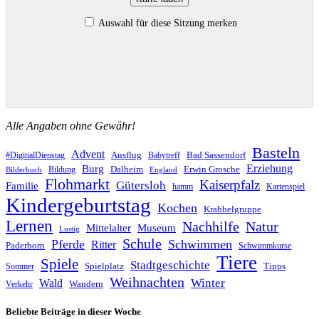
Auswahl für diese Sitzung merken
Alle Angaben ohne Gewähr!
Basteln
Advent
Ausflug
Bad Sassendorf
#DigitialDienstag
Babytreff
Erziehung
Burg
Dalheim
Erwin Grosche
Bildung
Bilderbuch
England
Flohmarkt
Kaiserpfalz
Gütersloh
Familie
hamm
Kartenspiel
Kindergeburtstag
Kochen
Krabbelgruppe
Lernen
Nachhilfe
Natur
Mittelalter
Museum
Lustig
Schule
Pferde
Schwimmen
Ritter
Paderborn
Schwimmkurse
Tiere
Spiele
Stadtgeschichte
Spielplatz
Tipps
Sommer
Weihnachten
Winter
Wald
Wandern
Verkehr
Beliebte Beiträge in dieser Woche