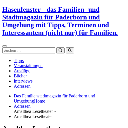
Zum
Hasenfenster - das Familien- und
Inhalt
Stadtmagazin für Paderborn und
springen
Umgebung mit Tipps, Terminen und
Interessantem (nicht nur) für Familien.
Suchen
Tipps
Veranstaltungen
Ausflüge
Bücher
Interviews
Adressen
Das Familienstadtmagazin für Paderborn und
Umgebung
Home
Adressen
Amalthea Lesetheater »
Amalthea Lesetheater