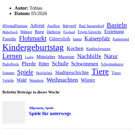
Autor:
Tobias
Datum:
05/2026
Basteln
Advent
Ausflug
Bad Sassendorf
#DigitialDienstag
Babytreff
Erziehung
Burg
Dalheim
Erwin Grosche
Bildung
Bilderbuch
England
Flohmarkt
Kaiserpfalz
Gütersloh
Familie
hamm
Kartenspiel
Kindergeburtstag
Kochen
Krabbelgruppe
Lernen
Nachhilfe
Natur
Mittelalter
Museum
Lustig
Schule
Pferde
Schwimmen
Ritter
Paderborn
Schwimmkurse
Tiere
Spiele
Stadtgeschichte
Spielplatz
Tipps
Sommer
Weihnachten
Winter
Wald
Wandern
Verkehr
Beliebte Beiträge in dieser Woche
Allgemein
,
Spiele
Spiele für unterwegs