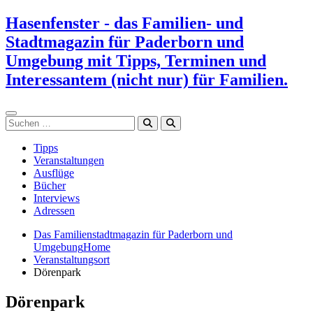
Zum
Hasenfenster - das Familien- und
Inhalt
Stadtmagazin für Paderborn und
springen
Umgebung mit Tipps, Terminen und
Interessantem (nicht nur) für Familien.
Suchen
Tipps
Veranstaltungen
Ausflüge
Bücher
Interviews
Adressen
Das Familienstadtmagazin für Paderborn und
Umgebung
Home
Veranstaltungsort
Dörenpark
Dörenpark