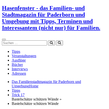
Zum
Hasenfenster - das Familien- und
Inhalt
Stadtmagazin für Paderborn und
springen
Umgebung mit Tipps, Terminen und
Interessantem (nicht nur) für Familien.
Suchen
Tipps
Veranstaltungen
Ausflüge
Bücher
Interviews
Adressen
Das Familienstadtmagazin für Paderborn und
Umgebung
Home
Tipps
Trick 17
Bastelschätze schützen Wände »
Bastelschätze schützen Wände