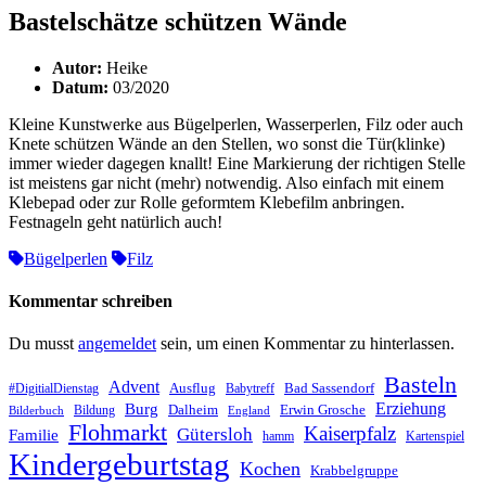
Bastelschätze schützen Wände
Autor:
Heike
Datum:
03/2020
Kleine Kunstwerke aus Bügelperlen, Wasserperlen, Filz oder auch
Knete schützen Wände an den Stellen, wo sonst die Tür(klinke)
immer wieder dagegen knallt! Eine Markierung der richtigen Stelle
ist meistens gar nicht (mehr) notwendig. Also einfach mit einem
Klebepad oder zur Rolle geformtem Klebefilm anbringen.
Festnageln geht natürlich auch!
Bügelperlen
Filz
Kommentar schreiben
Du musst
angemeldet
sein, um einen Kommentar zu hinterlassen.
Basteln
Advent
Ausflug
Bad Sassendorf
#DigitialDienstag
Babytreff
Erziehung
Burg
Dalheim
Erwin Grosche
Bildung
Bilderbuch
England
Flohmarkt
Kaiserpfalz
Gütersloh
Familie
hamm
Kartenspiel
Kindergeburtstag
Kochen
Krabbelgruppe