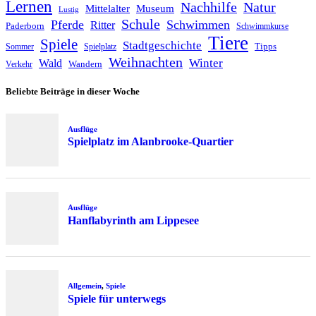
Lernen
Nachhilfe
Natur
Mittelalter
Museum
Lustig
Schule
Pferde
Schwimmen
Ritter
Paderborn
Schwimmkurse
Tiere
Spiele
Stadtgeschichte
Tipps
Sommer
Spielplatz
Weihnachten
Winter
Wald
Wandern
Verkehr
Beliebte Beiträge in dieser Woche
Ausflüge
Spielplatz im Alanbrooke-Quartier
Ausflüge
Hanflabyrinth am Lippesee
Allgemein
,
Spiele
Spiele für unterwegs