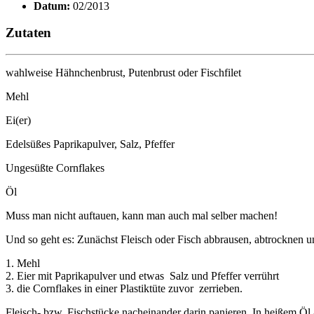
Datum:
02/2013
Zutaten
wahlweise Hähnchenbrust, Putenbrust oder Fischfilet
Mehl
Ei(er)
Edelsüßes Paprikapulver, Salz, Pfeffer
Ungesüßte Cornflakes
Öl
Muss man nicht auftauen, kann man auch mal selber machen!
Und so geht es: Zunächst Fleisch oder Fisch abbrausen, abtrocknen un
1. Mehl
2. Eier mit Paprikapulver und etwas Salz und Pfeffer verrührt
3. die Cornflakes in einer Plastiktüte zuvor zerrieben.
Fleisch- bzw. Fischstücke nacheinander darin panieren. In heißem Öl