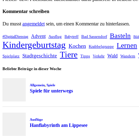
Kommentar schreiben
Du musst
angemeldet
sein, um einen Kommentar zu hinterlassen.
Basteln
Advent
Ausflug
Bad Sassendorf
#DigitialDienstag
Babytreff
Bil
Kindergeburtstag
Lernen
Kochen
Krabbelgruppe
Tiere
Stadtgeschichte
Wald
Spielplatz
Tipps
Wandern
Verkehr
Beliebte Beiträge in dieser Woche
Allgemein
,
Spiele
Spiele für unterwegs
Ausflüge
Hanflabyrinth am Lippesee