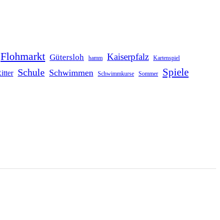
Flohmarkt
Kaiserpfalz
Gütersloh
hamm
Kartenspiel
Schule
Spiele
Schwimmen
itter
Schwimmkurse
Sommer