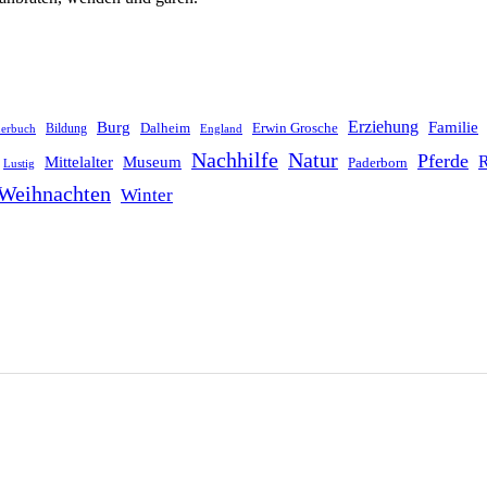
Erziehung
Burg
Familie
Dalheim
Erwin Grosche
Bildung
derbuch
England
Nachhilfe
Natur
Pferde
R
Mittelalter
Museum
Paderborn
Lustig
Weihnachten
Winter