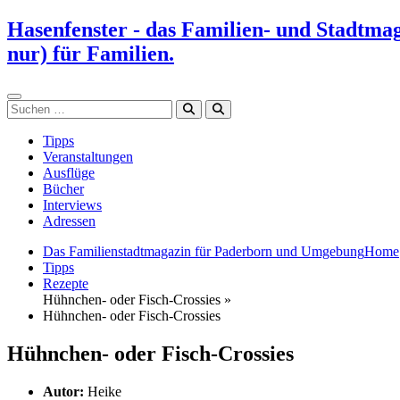
Zum
Hasenfenster - das Familien- und Stadtma
Inhalt
nur) für Familien.
springen
Suchen
Tipps
Veranstaltungen
Ausflüge
Bücher
Interviews
Adressen
Das Familienstadtmagazin für Paderborn und Umgebung
Home
Tipps
Rezepte
Hühnchen- oder Fisch-Crossies »
Hühnchen- oder Fisch-Crossies
Hühnchen- oder Fisch-Crossies
Autor:
Heike