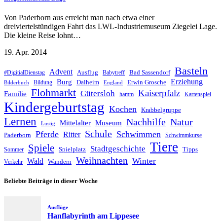
Von Paderborn aus erreicht man nach etwa einer
dreiviertelstündigen Fahrt das LWL-Industriemuseum Ziegelei Lage.
Die kleine Reise lohnt…
19. Apr. 2014
Basteln
Advent
Ausflug
Bad Sassendorf
#DigitialDienstag
Babytreff
Erziehung
Burg
Dalheim
Erwin Grosche
Bildung
Bilderbuch
England
Flohmarkt
Kaiserpfalz
Gütersloh
Familie
hamm
Kartenspiel
Kindergeburtstag
Kochen
Krabbelgruppe
Lernen
Nachhilfe
Natur
Mittelalter
Museum
Lustig
Schule
Pferde
Schwimmen
Ritter
Paderborn
Schwimmkurse
Tiere
Spiele
Stadtgeschichte
Spielplatz
Tipps
Sommer
Weihnachten
Winter
Wald
Wandern
Verkehr
Beliebte Beiträge in dieser Woche
Ausflüge
Hanflabyrinth am Lippesee