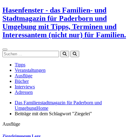
Zum
Hasenfenster - das Familien- und
Inhalt
Stadtmagazin für Paderborn und
springen
Umgebung mit Tipps, Terminen und
Interessantem (nicht nur) für Familien.
Suchen
Tipps
Veranstaltungen
Ausflüge
Bücher
Interviews
Adressen
Das Familienstadtmagazin für Paderborn und
Umgebung
Home
Beiträge mit dem Schlagwort "Ziegelei"
Ausflüge
Ziegeleimuseum Lage