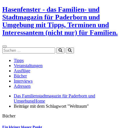
Zum
Hasenfenster - das Familien- und
Inhalt
Stadtmagazin für Paderborn und
springen
Umgebung mit Tipps, Terminen und
Interessantem (nicht nur) für Familien.
Suchen
Tipps
Veranstaltungen
Ausflüge
Bücher
Interviews
Adressen
Das Familienstadtmagazin für Paderborn und
Umgebung
Home
Beiträge mit dem Schlagwort "Weltraum"
Bücher
Ein kleiner blauer Punkt