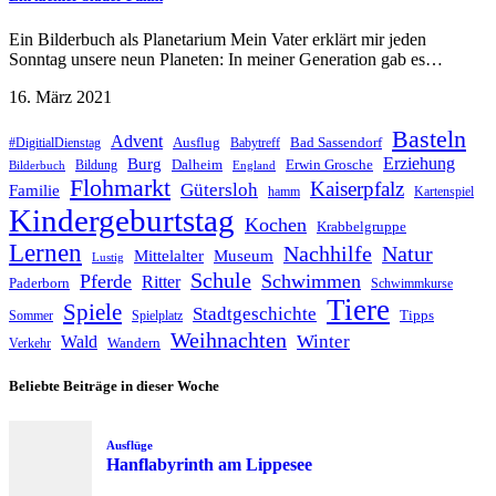
Ein Bilderbuch als Planetarium Mein Vater erklärt mir jeden
Sonntag unsere neun Planeten: In meiner Generation gab es…
16. März 2021
Basteln
Advent
Ausflug
Bad Sassendorf
#DigitialDienstag
Babytreff
Erziehung
Burg
Dalheim
Erwin Grosche
Bildung
Bilderbuch
England
Flohmarkt
Kaiserpfalz
Gütersloh
Familie
hamm
Kartenspiel
Kindergeburtstag
Kochen
Krabbelgruppe
Lernen
Nachhilfe
Natur
Mittelalter
Museum
Lustig
Schule
Pferde
Schwimmen
Ritter
Paderborn
Schwimmkurse
Tiere
Spiele
Stadtgeschichte
Tipps
Sommer
Spielplatz
Weihnachten
Winter
Wald
Wandern
Verkehr
Beliebte Beiträge in dieser Woche
Ausflüge
Hanflabyrinth am Lippesee