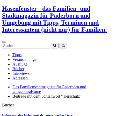
Zum
Hasenfenster - das Familien- und
Inhalt
Stadtmagazin für Paderborn und
springen
Umgebung mit Tipps, Terminen und
Interessantem (nicht nur) für Familien.
Suchen
Tipps
Veranstaltungen
Ausflüge
Bücher
Interviews
Adressen
Das Familienstadtmagazin für Paderborn und
Umgebung
Home
Beiträge mit dem Schlagwort "Tierschutz"
Bücher
Lukas und das Geheimnis der sprechenden Tiere