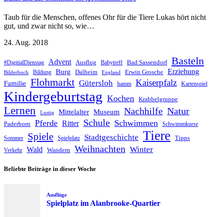
Taub für die Menschen, offenes Ohr für die Tiere Lukas hört nicht
gut, und zwar nicht so, wie…
24. Aug. 2018
Basteln
Advent
Ausflug
Bad Sassendorf
#DigitialDienstag
Babytreff
Erziehung
Burg
Dalheim
Erwin Grosche
Bildung
Bilderbuch
England
Flohmarkt
Kaiserpfalz
Gütersloh
Familie
hamm
Kartenspiel
Kindergeburtstag
Kochen
Krabbelgruppe
Lernen
Nachhilfe
Natur
Mittelalter
Museum
Lustig
Schule
Pferde
Schwimmen
Ritter
Paderborn
Schwimmkurse
Tiere
Spiele
Stadtgeschichte
Tipps
Sommer
Spielplatz
Weihnachten
Winter
Wald
Wandern
Verkehr
Beliebte Beiträge in dieser Woche
Ausflüge
Spielplatz im Alanbrooke-Quartier