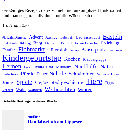
Großartiges Rezept , da es schnell und unkompliziert funktioniert
und man es ganz individuell auf die Wünsche der…
15. Aug. 2020
Basteln
Advent
Ausflug
Bad Sassendorf
#DigitialDienstag
Babytreff
Erziehung
Burg
Dalheim
Erwin Grosche
Bildung
Bilderbuch
England
Flohmarkt
Kaiserpfalz
Gütersloh
Familie
hamm
Kartenspiel
Kindergeburtstag
Kochen
Krabbelgruppe
Lernen
Nachhilfe
Natur
Mittelalter
Museum
Lustig
Schule
Pferde
Schwimmen
Ritter
Paderborn
Schwimmkurse
Tiere
Spiele
Stadtgeschichte
Tipps
Sommer
Spielplatz
Weihnachten
Winter
Wald
Wandern
Verkehr
Beliebte Beiträge in dieser Woche
Ausflüge
Hanflabyrinth am Lippesee