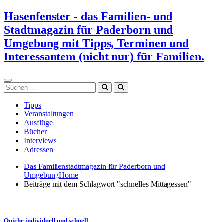
Zum
Hasenfenster - das Familien- und
Inhalt
Stadtmagazin für Paderborn und
springen
Umgebung mit Tipps, Terminen und
Interessantem (nicht nur) für Familien.
Suchen
Tipps
Veranstaltungen
Ausflüge
Bücher
Interviews
Adressen
Das Familienstadtmagazin für Paderborn und
Umgebung
Home
Beiträge mit dem Schlagwort "schnelles Mittagessen"
Quiche individuell und schnell