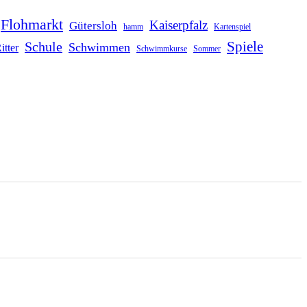
Flohmarkt
Kaiserpfalz
Gütersloh
hamm
Kartenspiel
Schule
Spiele
Schwimmen
itter
Schwimmkurse
Sommer