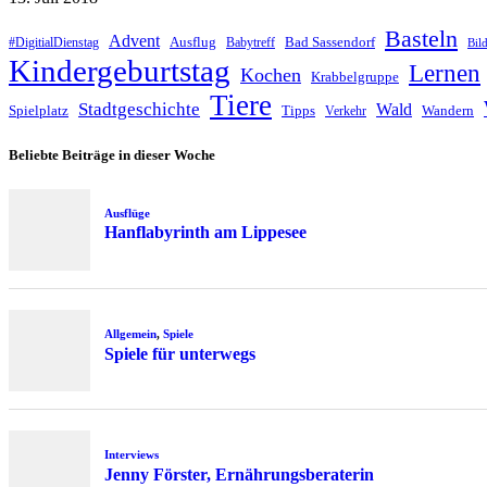
Basteln
Advent
Ausflug
Bad Sassendorf
#DigitialDienstag
Babytreff
Bil
Kindergeburtstag
Lernen
Kochen
Krabbelgruppe
Tiere
Stadtgeschichte
Wald
Spielplatz
Tipps
Wandern
Verkehr
Beliebte Beiträge in dieser Woche
Ausflüge
Hanflabyrinth am Lippesee
Allgemein
,
Spiele
Spiele für unterwegs
Interviews
Jenny Förster, Ernährungsberaterin