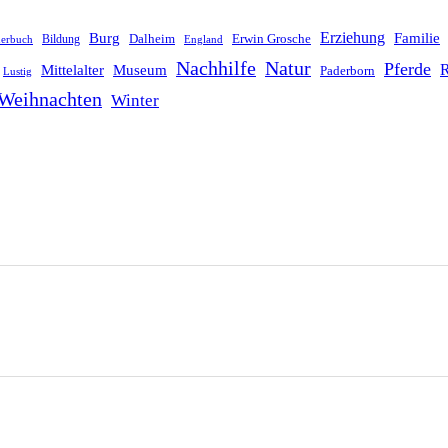
Erziehung
Burg
Familie
Dalheim
Erwin Grosche
Bildung
derbuch
England
Nachhilfe
Natur
Pferde
R
Mittelalter
Museum
Paderborn
Lustig
Weihnachten
Winter