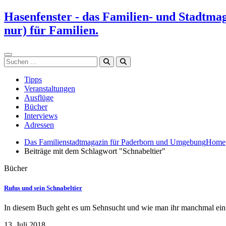
Zum
Hasenfenster - das Familien- und Stadtma
Inhalt
nur) für Familien.
springen
Suchen
Tipps
Veranstaltungen
Ausflüge
Bücher
Interviews
Adressen
Das Familienstadtmagazin für Paderborn und Umgebung
Home
Beiträge mit dem Schlagwort "Schnabeltier"
Bücher
Rufus und sein Schnabeltier
In diesem Buch geht es um Sehnsucht und wie man ihr manchmal ei
13. Juli 2018