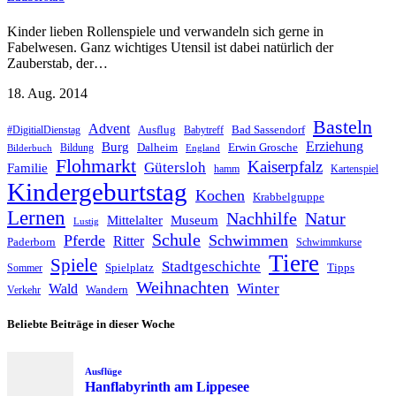
Kinder lieben Rollenspiele und verwandeln sich gerne in
Fabelwesen. Ganz wichtiges Utensil ist dabei natürlich der
Zauberstab, der…
18. Aug. 2014
Basteln
Advent
Ausflug
Bad Sassendorf
#DigitialDienstag
Babytreff
Erziehung
Burg
Dalheim
Erwin Grosche
Bildung
Bilderbuch
England
Flohmarkt
Kaiserpfalz
Gütersloh
Familie
hamm
Kartenspiel
Kindergeburtstag
Kochen
Krabbelgruppe
Lernen
Nachhilfe
Natur
Mittelalter
Museum
Lustig
Schule
Pferde
Schwimmen
Ritter
Paderborn
Schwimmkurse
Tiere
Spiele
Stadtgeschichte
Spielplatz
Tipps
Sommer
Weihnachten
Winter
Wald
Wandern
Verkehr
Beliebte Beiträge in dieser Woche
Ausflüge
Hanflabyrinth am Lippesee