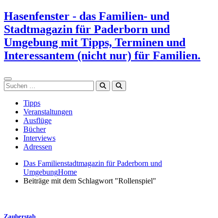
Zum
Hasenfenster - das Familien- und
Inhalt
Stadtmagazin für Paderborn und
springen
Umgebung mit Tipps, Terminen und
Interessantem (nicht nur) für Familien.
Suchen
Tipps
Veranstaltungen
Ausflüge
Bücher
Interviews
Adressen
Das Familienstadtmagazin für Paderborn und
Umgebung
Home
Beiträge mit dem Schlagwort "Rollenspiel"
Zauberstab